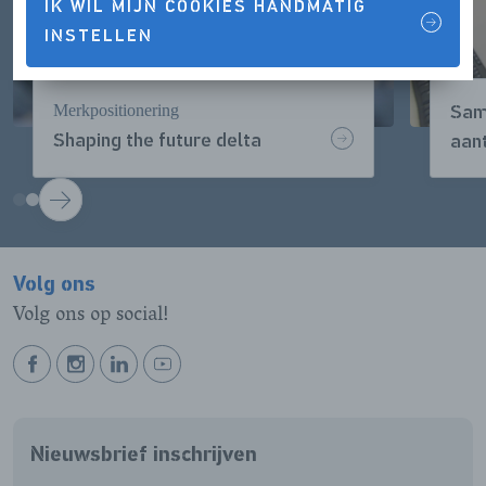
IK WIL MIJN COOKIES HANDMATIG
INSTELLEN
Merkpositionering
Sam
Shaping the future delta
aant
VOLGENDE
Volg ons
Volg ons op social!
BEKIJK
BEKIJK
BEKIJK
BEKIJK
ONZE
ONZE
ONZE
ONZE
FACEBOOK
INSTAGRAM
LINKEDIN
YOUTUBE
Nieuwsbrief inschrijven
PAGINA
PAGINA
PAGINA
PAGINA