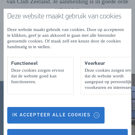
van Club Zeeland. Je aanmelding is in goede orde
ontvangen.
Deze website maakt gebruik van cookies
Deze website maakt gebruik van cookies. Door op accepteren
te klikken, geef je aan akkoord te gaan met alle hieronder
genoemde cookies. Of maak zelf een keuze door de cookies
Kun je niet wachten?
handmatig in te stellen.
Lees alvast de volgende artikelen
Functioneel
Voorkeur
Deze cookies zorgen ervoor
Deze cookies zorgen ervo
dat de website goed kan
dat de website wordt
functioneren.
aangepast op persoonlijke
voorkeuren en interesses.
IK ACCEPTEER ALLE COOKIES