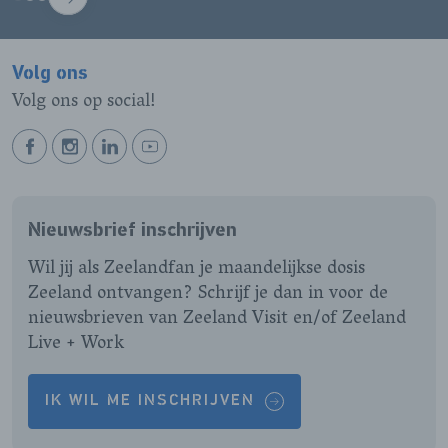
VOLGENDE
Volg ons
Volg ons op social!
BEKIJK
BEKIJK
BEKIJK
BEKIJK
ONZE
ONZE
ONZE
ONZE
FACEBOOK
INSTAGRAM
LINKEDIN
YOUTUBE
Nieuwsbrief inschrijven
PAGINA
PAGINA
PAGINA
PAGINA
Wil jij als Zeelandfan je maandelijkse dosis
Zeeland ontvangen? Schrijf je dan in voor de
nieuwsbrieven van Zeeland Visit en/of Zeeland
Live + Work
IK WIL ME INSCHRIJVEN