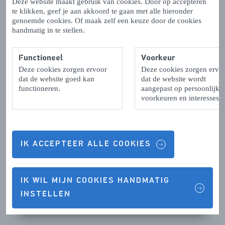
Deze website maakt gebruik van cookies. Door op accepteren
te klikken, geef je aan akkoord te gaan met alle hieronder
genoemde cookies. Of maak zelf een keuze door de cookies
handmatig in te stellen.
Functioneel
Voorkeur
Deze cookies zorgen ervoor
Deze cookies zorgen ervo
dat de website goed kan
dat de website wordt
functioneren.
aangepast op persoonlijke
voorkeuren en interesses.
Hoe bevalt het wonen in Zeeland?
‘Wij wonen op dit moment samen met ons tweejarige
IK ACCEPTEER ALLE COOKIES
zoontje in een huurwoning in Hulst. Vergeleken met een
stad als Leeuwarden is het hier een stuk rustiger dan we
gewend zijn. Het is lastig dat we geen echte familie in
IK WIL MIJN COOKIES HANDMATIG
Nederland hebben wonen, maar de mensen hier zijn zo
INSTELLEN
vriendelijk dat het bijna als één grote familie voelt.