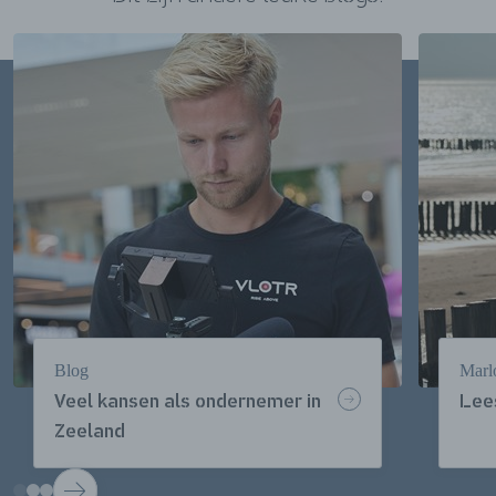
Blog
Marl
Veel kansen als ondernemer in
Lees
Zeeland