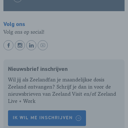
Volg ons
Volg ons op social!
BEKIJK
BEKIJK
BEKIJK
BEKIJK
ONZE
ONZE
ONZE
ONZE
FACEBOOK
INSTAGRAM
LINKEDIN
YOUTUBE
Nieuwsbrief inschrijven
PAGINA
PAGINA
PAGINA
PAGINA
Wil jij als Zeelandfan je maandelijkse dosis
Zeeland ontvangen? Schrijf je dan in voor de
nieuwsbrieven van Zeeland Visit en/of Zeeland
Live + Work
IK WIL ME INSCHRIJVEN