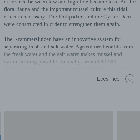
difference between low and high tide became less. But for
flora, fauna and the important mussel culture this tidal
effect is necessary. The Philipsdam and the Oyster Dam
were constructed in order to strengthen them again.
The Krammersluizen have an innovative system for
separating fresh and salt water. Agriculture benefits from
the fresh water and the salt water makes mussel and
oyster farming possible. Annually, around 90,000
skippers (recreational and commercial) make use of the
Krammersluizen. The locks are shielded from the public,
Lees meer
but can be viewed from the watchtower.