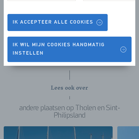
Jachthaven Stavenisse
De jachthaven in Stavenisse is een getijdenhaven met
zo’n 200 ligplaatsen. De Sportvissers & Watersport
IK ACCEPTEER ALLE COOKIES
Vereniging Stavenisse beheert de haven en organiseert
regelmatig activiteiten in en rond de haven. Kijk voor
meer evenementen in en rond Stavenisse in onze
IK WIL MIJN COOKIES HANDMATIG
evenementenkalender
.
INSTELLEN
Lees ook over
andere plaatsen op Tholen en Sint-
Philipsland