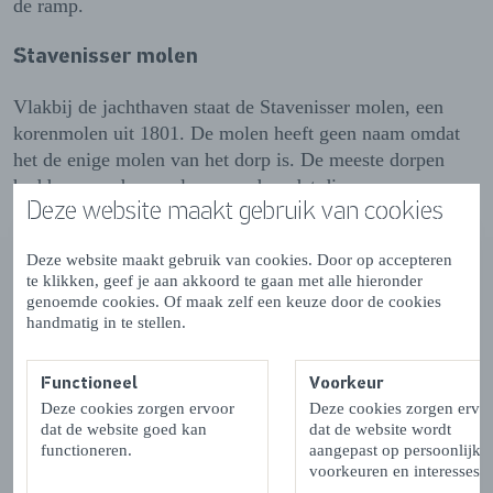
de ramp.
Stavenisser molen
Vlakbij de jachthaven staat de Stavenisser molen, een
korenmolen uit 1801. De molen heeft geen naam omdat
het de enige molen van het dorp is. De meeste dorpen
hadden meerdere molens, vandaar dat die een naam
Deze website maakt gebruik van cookies
kregen. De Stavenisser molen is van april tot oktober op
zaterdagmiddag te bezoeken en anders op afspraak.
Deze website maakt gebruik van cookies. Door op accepteren
te klikken, geef je aan akkoord te gaan met alle hieronder
Kasteelterrein Stavenisse
genoemde cookies. Of maak zelf een keuze door de cookies
handmatig in te stellen.
Achter Bos 17 liggen de restanten van een kasteel. Het is
hier halverwege de 17e eeuw gebouwd in opdracht van
Functioneel
Voorkeur
Hieronymus van Tuyll van Serooskerke. Na verkoop in
Deze cookies zorgen ervoor
Deze cookies zorgen ervo
1753 is het huis gesloopt. Op het kasteelterrein is een
dat de website goed kan
dat de website wordt
bloemen- en groentetuin aangelegd.
functioneren.
aangepast op persoonlijke
voorkeuren en interesses.