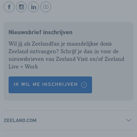
BEKIJK
BEKIJK
BEKIJK
BEKIJK
ONZE
ONZE
ONZE
ONZE
FACEBOOK
INSTAGRAM
LINKEDIN
YOUTUBE
Nieuwsbrief inschrijven
PAGINA
PAGINA
PAGINA
PAGINA
Wil jij als Zeelandfan je maandelijkse dosis
Zeeland ontvangen? Schrijf je dan in voor de
nieuwsbrieven van Zeeland Visit en/of Zeeland
Live + Work
IK WIL ME INSCHRIJVEN
ZEELAND.COM