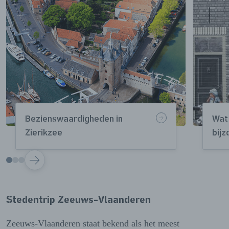
Bezienswaardigheden in
Wat
Zierikzee
bijz
VOLGENDE
Stedentrip Zeeuws-Vlaanderen
Zeeuws-Vlaanderen staat bekend als het meest