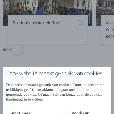
Blog
Stedentrip: Ontdek Goes
Wink
adr
VOLGENDE
Stedentrip Zierikzee
Deze website maakt gebruik van cookies
Nog een stad die zich ideaal leent voor een stedentrip is
Deze website maakt gebruik van cookies. Door op accepteren
Zierikzee
. Deze stad ligt op het eiland Schouwen-
te klikken, geef je aan akkoord te gaan met alle hieronder
Duiveland. Het is een échte havenstad met een rijke
genoemde cookies. Of maak zelf een keuze door de cookies
handmatig in te stellen.
historie. In en rond Zierikzee zijn meer dan 500
monumenten te bewonderen! Neem bijvoorbeeld de
twee
grote stadspoorten
,
het Gravesteen
, de
Dikke
Functioneel
Voorkeur