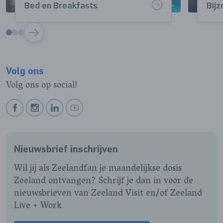
Bed en Breakfasts
Bij
VOLGENDE
Volg ons
Volg ons op social!
BEKIJK
BEKIJK
BEKIJK
BEKIJK
ONZE
ONZE
ONZE
ONZE
FACEBOOK
INSTAGRAM
LINKEDIN
YOUTUBE
Nieuwsbrief inschrijven
PAGINA
PAGINA
PAGINA
PAGINA
Wil jij als Zeelandfan je maandelijkse dosis
Zeeland ontvangen? Schrijf je dan in voor de
nieuwsbrieven van Zeeland Visit en/of Zeeland
Live + Work