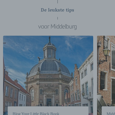
De leukste tips
voor Middelburg
Blog Your Little Black Book
Midd