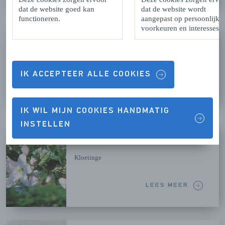
dat de website goed kan
dat de website wordt
functioneren.
aangepast op persoonlijke
voorkeuren en interesses.
BUNKERROUTE
Westkapelle
IK ACCEPTEER ALLE COOKIES
LEES MEER
IK WIL MIJN COOKIES HANDMATIG
INSTELLEN
DE BLOESEM & FRUITROUTE
Kloetinge
LEES MEER