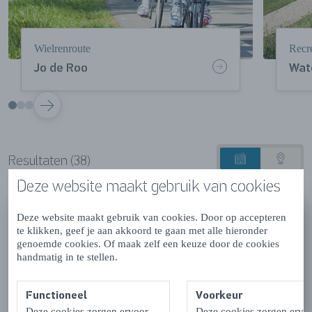
Dan door naar
natuurgebied het Zwin
. Een dynamisch
natuurgebied waar eb en vloed elkaar afwisselen. Het
Wielrenroute
Recre
Zwin onderbreekt de duinrij tussen Nederland en België.
Jo de Roo
Wat
Maak kennis met dit natuurgebied tijdens de
‘Zwinroute’
.
VOLGENDE
Resultaten (38)
Lijstweergave
Kaart
Deze website maakt gebruik van cookies
BELEEFROUTE: EXPEDITIE
Deze website maakt gebruik van cookies. Door op accepteren
DELTA
te klikken, geef je aan akkoord te gaan met alle hieronder
genoemde cookies. Of maak zelf een keuze door de cookies
Vrouwenpolder
handmatig in te stellen.
Functioneel
Voorkeur
LEES MEER
Deze cookies zorgen ervoor
Deze cookies zorgen ervo