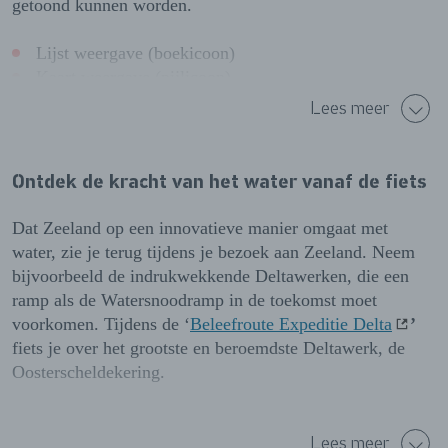
getoond kunnen worden.
Lijst weergave (boekicoon)
Kaart weergave (pijlicoon)
Lees meer
In de kaartweergave zie je in sommige gebieden een cijfer
staan. Dat cijfer geeft het aantal fietsroutes in het gebied
aan. Benieuwd naar de startlocaties? Klik op de gewenste
Ontdek de kracht van het water vanaf de fiets
fietsroute en kies jouw favoriete route.
Dat Zeeland op een innovatieve manier omgaat met
Op de routepagina vind je de uitgebreide beschrijving van
water, zie je terug tijdens je bezoek aan Zeeland. Neem
de fietsroute. Je ziet hoe de route geografisch afgelegd
bijvoorbeeld de indrukwekkende Deltawerken, die een
wordt en hoe lang de route is. Ook lees je welke
ramp als de Watersnoodramp in de toekomst moet
bezienswaardigheden en
fietscafé's
je onderweg tegen
voorkomen. Tijdens de ‘
Beleefroute Expeditie Delta
’
komt.
fiets je over het grootste en beroemdste Deltawerk, de
Oosterscheldekering.
De fietsroute kan je natuurlijk ook uitprinten en zelfs
delen via WhatsApp, Facebook, Twitter of e-mail. Handig
Ook
natuurgebied Waterdunen
laat de kracht van het
voor je medereizigers bijvoorbeeld! Daarnaast kan je het
Lees meer
water zien. Hier komt zilte getijdennatuur, recreatie,