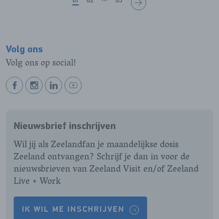
GA
VAN
GA
VAN
GA
VAN
01
02
···
05
BEKIJK DE
NAAR
DE
NAAR
DE
NAAR
DE
PAGINA
5
PAGINA
5
PAGINA
5
VOLGENDE
PAGINA'S
PAGINA'S
PAGINA'S
PAGINA MET
MET
MET
MET
ZOEKRESULTATEN
ZOEKRESULTATEN
ZOEKRESULTATEN
Volg ons
ZOEKRESULTATEN
Volg ons op social!
BEKIJK
BEKIJK
BEKIJK
BEKIJK
ONZE
ONZE
ONZE
ONZE
FACEBOOK
INSTAGRAM
LINKEDIN
YOUTUBE
Nieuwsbrief inschrijven
PAGINA
PAGINA
PAGINA
PAGINA
Wil jij als Zeelandfan je maandelijkse dosis
Zeeland ontvangen? Schrijf je dan in voor de
nieuwsbrieven van Zeeland Visit en/of Zeeland
Live + Work
IK WIL ME INSCHRIJVEN