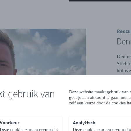
Rescu
Denn
Dennis
Sticht
hulpve
het in
goed b
t gebruik van
Deze website maakt gebruik van c
geef je aan akkoord te gaan met 
NAA
zelf een keuze door de cookies ha
Voorkeur
Analytisch
Deze cookies zorgen ervoor dat
Deze cookies zorgen ervoor dat