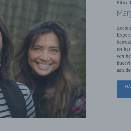
Film 
Mar
Zeelan
Exper
betrok
tot het
van he
interv
aan de
NA