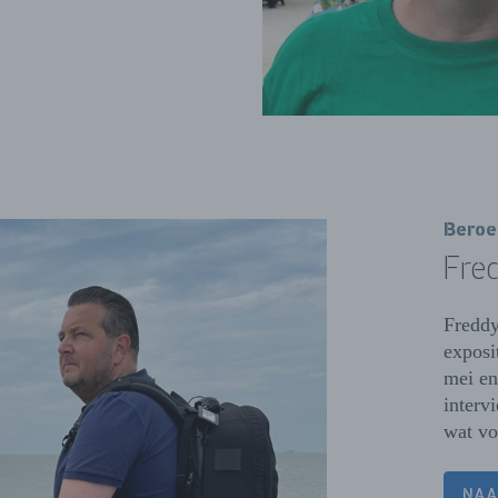
Beroe
Fred
Freddy
exposi
mei en
interv
wat vo
NAA