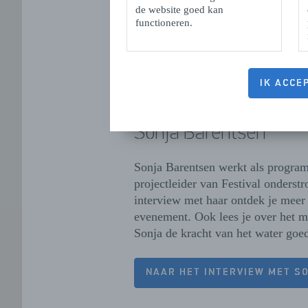
de website goed kan
functioneren.
IK ACCE
Festival Onderstroom
Sonja Barentsen
Sonja Barentsen werkt als progra
projectleider van Festival onderstr
interview met haar ontdek je meer
evenement. Ook lees je over het
Sonja de kracht van het water goe
NAAR HET INTERVIEW MET S