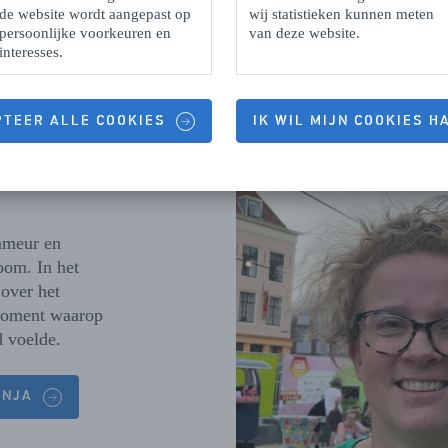
de website wordt aangepast op
wij statistieken kunnen meten
persoonlijke voorkeuren en
van deze website.
interesses.
PTEER ALLE COOKIES
IK WIL MIJN COOKIES 
mmeur en
oom. In het
 over het
 moment waarop
d voelde.
ONJA