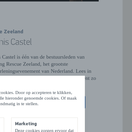
e Zeeland
is Castel
 Castel is één van de bestuursleden van
ing Rescue Zeeland, het grootste
rleningsevenement van Nederland. Lees in
terview met Dennis waarom dit evenement zo
ij Zeeland past!
ookies. Door op accepteren te klikken,
alle hieronder genoemde cookies. Of maak
R HET INTERVIEW MET DENNIS
ndmatig in te stellen.
Marketing
Deze cookies zorgen ervoor dat