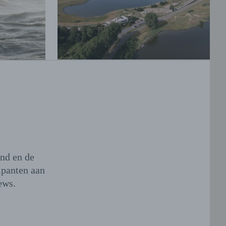
and en de
ipanten aan
ews.