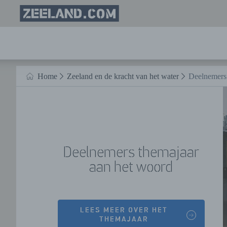
Homepage
Zeeland.com
Naar hoofdinhoud
Home
Zeeland en de kracht van het water
Deelnemers 
HOME
Deelnemers themajaar
aan het woord
LEES MEER OVER HET
THEMAJAAR