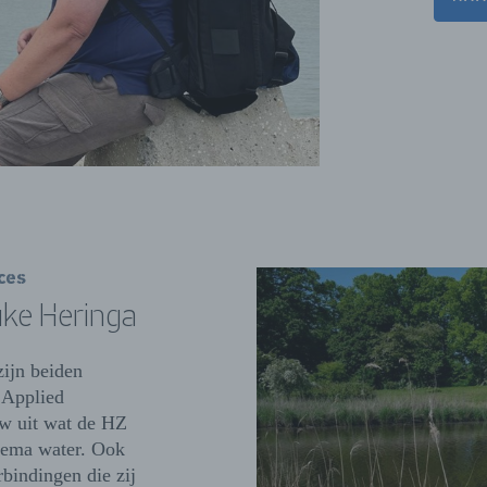
ces
ke Heringa
ijn beiden
 Applied
ew uit wat de HZ
hema water. Ook
bindingen die zij