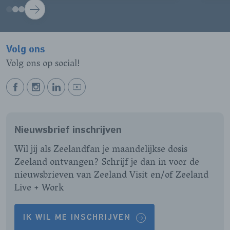
VOLGENDE
Volg ons
Volg ons op social!
BEKIJK
BEKIJK
BEKIJK
BEKIJK
ONZE
ONZE
ONZE
ONZE
FACEBOOK
INSTAGRAM
LINKEDIN
YOUTUBE
Nieuwsbrief inschrijven
PAGINA
PAGINA
PAGINA
PAGINA
Wil jij als Zeelandfan je maandelijkse dosis
Zeeland ontvangen? Schrijf je dan in voor de
nieuwsbrieven van Zeeland Visit en/of Zeeland
Live + Work
IK WIL ME INSCHRIJVEN