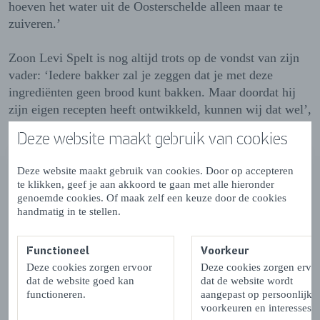
hoeven het water uit de Oosterschelde alleen maar te
zuiveren.’
Zoon Levi Spelt is nog altijd trots op de vondst van zijn
vader: ‘Iedere bakker zal je zeggen dat je met deze
ingrediënten geen brood kunt bakken. Maar doordat hij
zijn eigen recepten heeft ontwikkeld, kunnen wij dat wel’,
zegt hij. En de reacties uit de markt zijn lovend. ‘We
Deze website maakt gebruik van cookies
krijgen vaak terug dat mensen dol zijn op de combinatie
van een dunne korst en de lange malsheid van het brood.’
Deze website maakt gebruik van cookies. Door op accepteren
te klikken, geef je aan akkoord te gaan met alle hieronder
Met een koffertje Zeeland het land in
genoemde cookies. Of maak zelf een keuze door de cookies
handmatig in te stellen.
Die positieve reacties zijn mooi meegenomen, maar wat
Marcel echt bijzonder vindt aan zijn werk? ‘Dat wij als
Functioneel
Voorkeur
het ware met een koffertje Zeeland het land in mogen en
Deze cookies zorgen ervoor
Deze cookies zorgen ervo
de leuke gesprekken die dat oplevert. Iedereen heeft wel
dat de website goed kan
dat de website wordt
wat met de provincie en voor je het weet hebben we het
functioneren.
aangepast op persoonlijke
voorkeuren en interesses.
over allerlei vakantieherinneringen. Dan denk ik: o ja,