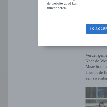
En als hij n
de website goed kan
functioneren.
wagenbouwve
gemeente Hul
jaarlijks ho
aan denken,
IK ACCE
“In de zome
rijden om e
Verder geni
Naar de West
Maar in de 
Hier in de 
een zwembad