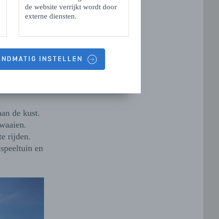
aag aan
de website verrijkt wordt door
externe diensten.
aar in de
l een
nd nergens
HANDMATIG INSTELLEN
ekust te
an de kust.
twaaien.
e rijden.
speeltuin en