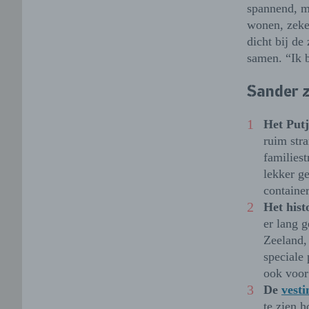
spannend, ma
wonen, zeker
dicht bij de
samen. “Ik 
Sander z
Het Putj
ruim stra
families
lekker g
containe
Het hist
er lang 
Zeeland, 
speciale 
ook voor 
De
vesti
te zien h