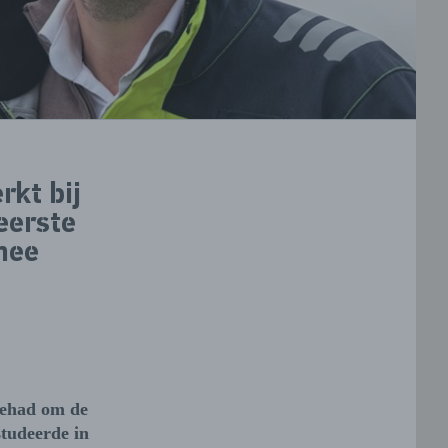
rkt bij
eerste
mee
 gehad om de
studeerde in