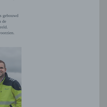
ns gebouwd
n de
reld.
oorzien.