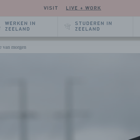
VISIT
LIVE + WORK
KIJK
NZE
E
KEDIN
WERKEN IN
STUDEREN IN
GINA
ZEELAND
ZEELAND
ie van morgen