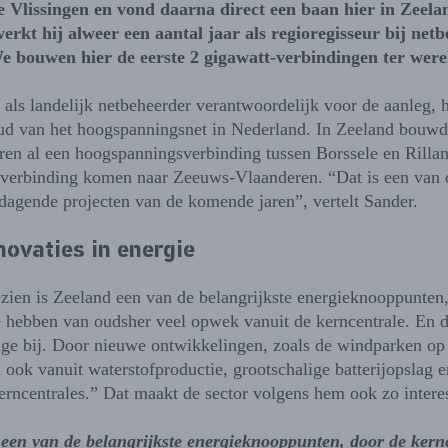
 Vlissingen en vond daarna direct een baan hier in Zeela
erkt hij alweer een aantal jaar als regioregisseur bij net
 bouwen hier de eerste 2 gigawatt-verbindingen ter were
 als landelijk netbeheerder verantwoordelijk voor de aanleg, 
ud van het hoogspanningsnet in Nederland. In Zeeland bouwd
aren al een hoogspanningsverbinding tussen Borssele en Rilla
 verbinding komen naar Zeeuws-Vlaanderen. “Dat is een van 
dagende projecten van de komende jaren”, vertelt Sander.
novaties in energie
zien is Zeeland een van de belangrijkste energieknooppunten, 
 hebben van oudsher veel opwek vanuit de kerncentrale. En 
ige bij. Door nieuwe ontwikkelingen, zoals de windparken op
 ook vanuit waterstofproductie, grootschalige batterijopslag 
rncentrales.” Dat maakt de sector volgens hem ook zo intere
 een van de belangrijkste energieknooppunten, door de kern