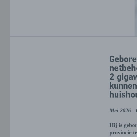
Gebore
netbeh
2 giga
kunnen
huisho
Mei 2026 - 
Hij is gebo
provincie t