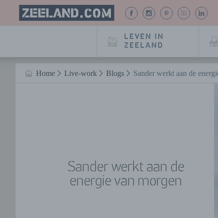
Homepage
BEKIJK
BEKIJK
BEKIJK
BEKIJK
BE
Zeeland.com
ONZE
ONZE
ONZE
ONZE
O
FACEBOOK
INSTAGRAM
PINTEREST
YOUTUB
LIN
LEVEN IN
PAGINA
PAGINA
PAGINA
PAGINA
PA
ZEELAND
Naar hoofdinhoud
Home
Live-work
Blogs
Sander werkt aan de energ
HOME
Sander werkt aan de
energie van morgen