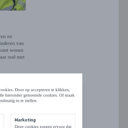
ren en
inderen van
t kunt wonen
jaar oud met
 Sander
ng, VV
ookies. Door op accepteren te klikken,
st is hij
alle hieronder genoemde cookies. Of maak
oetbalt bij
ndmatig in te stellen.
Marketing
Deze cookies zorgen ervoor dat