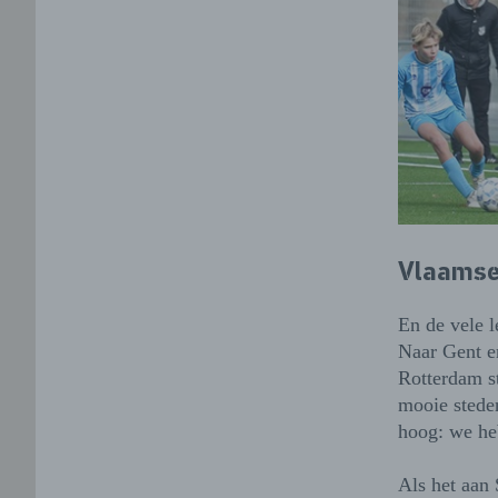
Vlaamse 
En de vele l
Naar Gent e
Rotterdam st
mooie steden
hoog: we heb
Als het aan 