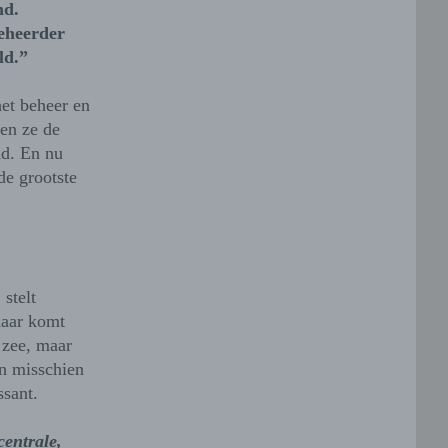
nd.
beheerder
ld.”
het beheer en
en ze de
nd. En nu
de grootste
stelt
daar komt
 zee, maar
en misschien
ssant.
centrale,