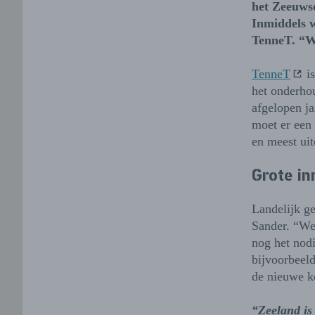
het Zeeuwse
Inmiddels w
TenneT. “We
TenneT
is
het onderho
afgelopen j
moet er een
en meest uit
Grote in
Landelijk ge
Sander. “We
nog het nod
bijvoorbeeld
de nieuwe ke
“Zeeland is