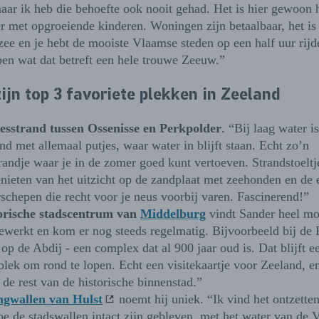
ar ik heb die behoefte ook nooit gehad. Het is hier gewoon h
 met opgroeiende kinderen. Woningen zijn betaalbaar, het is v
 zee en je hebt de mooiste Vlaamse steden op een half uur rijde
ben wat dat betreft een hele trouwe Zeeuw.”
ijn top 3 favoriete plekken in Zeeland
esstrand tussen Ossenisse en Perkpolder
. “Bij laag water i
nd met allemaal putjes, waar water in blijft staan. Echt zo’n
trandje waar je in de zomer goed kunt vertoeven. Strandstoelt
enieten van het uitzicht op de zandplaat met zeehonden en de
rschepen die recht voor je neus voorbij varen. Fascinerend!”
orische stadscentrum van
Middelburg
vindt Sander heel mo
gewerkt en kom er nog steeds regelmatig. Bijvoorbeeld bij de 
op de Abdij - een complex dat al 900 jaar oud is. Dat blijft e
plek om rond te lopen. Echt een visitekaartje voor Zeeland, en
de rest van de historische binnenstad.”
ngwallen van Hulst
noemt hij uniek. “Ik vind het ontzett
oe de stadswallen intact zijn gebleven, met het water van de V