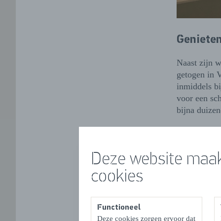
Geniete
Naast zijn w
getogen in 
inmiddels bi
voor een sch
bijna duizen
Al is hij vo
bijvoorbeeld
Deze website maak
Vogelwaarde,
vrijwel elke
cookies
de jeugdvoe
Wonen di
Functioneel
Deze cookies zorgen ervoor dat