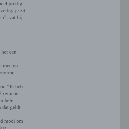
eel prettig
eilig, je zit
n”, vat hij
s het een
je mee en
 enorme
oi. “Ik heb
Provincie
en hele
 dat geldt
end mooi om
est