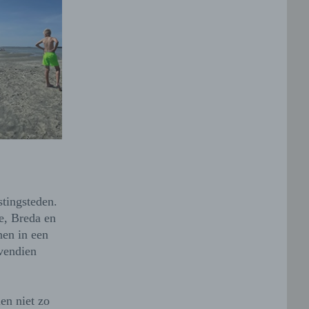
stingsteden.
e, Breda en
nen in een
ovendien
ien niet zo