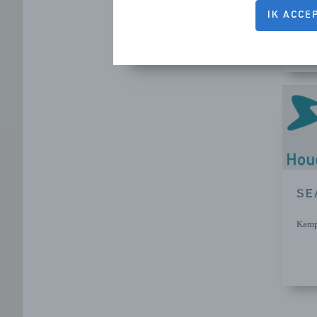
Kamp
IK ACCE
SE
Kamp