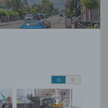
Lijstweergave
Kaartweergave