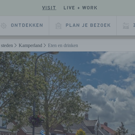
VISIT
LIVE + WORK
E
ONTDEKKEN
PLAN JE BEZOEK
 steden
Kamperland
Eten en drinken