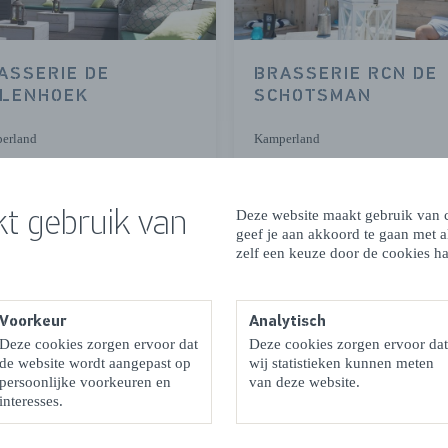
ASSERIE DE
BRASSERIE RCN DE
LENHOEK
SCHOTSMAN
erland
Kamperland
LEES MEER
LEES MEER
t gebruik van
Deze website maakt gebruik van c
geef je aan akkoord te gaan met 
zelf een keuze door de cookies ha
Voorkeur
Analytisch
Deze cookies zorgen ervoor dat
Deze cookies zorgen ervoor dat
de website wordt aangepast op
wij statistieken kunnen meten
persoonlijke voorkeuren en
van deze website.
TCAFÉ DE
RESTAURANT DE
interesses.
RANDHOEK
BROUWERIJ