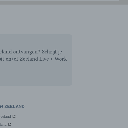
eeland ontvangen? Schrijf je
sit en/of Zeeland Live + Work
AN ZEELAND
Zeeland
land