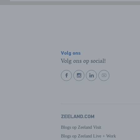
Volg ons
Volg ons op social!
BEKIJK
BEKIJK
BEKIJK
BEKIJK
ONZE
ONZE
ONZE
ONZE
FACEBOOK
INSTAGRAM
LINKEDIN
YOUTUBE
PAGINA
PAGINA
PAGINA
PAGINA
ZEELAND.COM
Blogs op Zeeland Visit
Blogs op Zeeland Live + Work