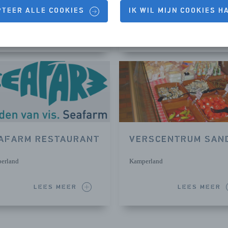
erland
Kamperland
PTEER ALLE COOKIES
IK WIL MIJN COOKIES 
LEES MEER
LEES MEER
AFARM RESTAURANT
VERSCENTRUM SAN
erland
Kamperland
LEES MEER
LEES MEER