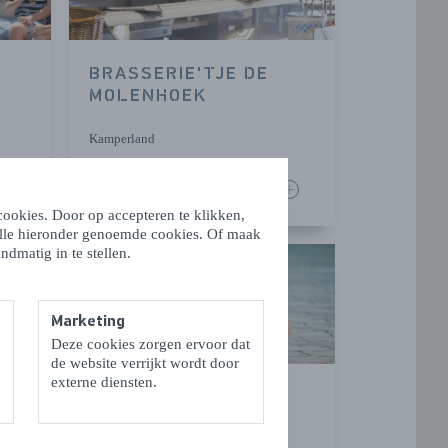
BRASSERIE'TJE DE
MOLENHOEK
Kamperland
LEES MEER
ookies. Door op accepteren te klikken,
alle hieronder genoemde cookies. Of maak
ndmatig in te stellen.
Marketing
Deze cookies zorgen ervoor dat
de website verrijkt wordt door
externe diensten.
ROOMPOT RECREATIE
BEHEER