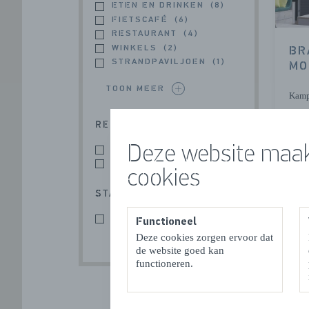
ETEN EN DRINKEN
(8)
FIETSCAFÉ
(6)
RESTAURANT
(4)
WINKELS
(2)
BR
STRANDPAVILJOEN
(1)
MO
TOON MEER
Kamp
REGIO
Deze website maak
KAMPERLAND
(8)
NOORD-BEVELAND
(8)
cookies
STAD / DORP
KAMPERLAND
(8)
Functioneel
Deze cookies zorgen ervoor dat
de website goed kan
functioneren.
EE
ST