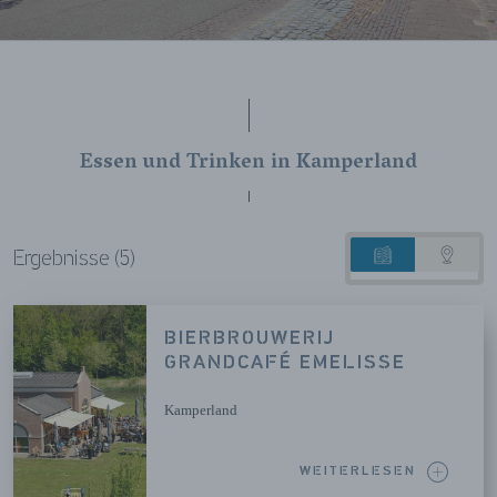
Essen und Trinken in Kamperland
Ergebnisse (5)
Listenansicht
Karten
BIERBROUWERIJ
GRANDCAFÉ EMELISSE
Kamperland
WEITERLESEN