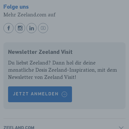
Folge uns
Mehr Zeeland.com auf
BEKIJK
BEKIJK
BEKIJK
BEKIJK
ONZE
ONZE
ONZE
ONZE
FACEBOOK
INSTAGRAM
LINKEDIN
YOUTUBE
Newsletter Zeeland Visit
PAGINA
PAGINA
PAGINA
PAGINA
Du liebst Zeeland? Dann hol dir deine
monatliche Dosis Zeeland-Inspiration, mit dem
Newsletter von Zeeland Visit!
JETZT ANMELDEN
ZEELAND.COM