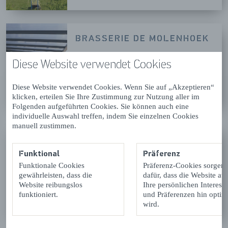
BRASSERIE DE MOLENHOEK
Kamperland
Diese Website verwendet Cookies
Diese Website verwendet Cookies. Wenn Sie auf „Akzeptieren“
WEITERLESEN
klicken, erteilen Sie Ihre Zustimmung zur Nutzung aller im
Folgenden aufgeführten Cookies. Sie können auch eine
individuelle Auswahl treffen, indem Sie einzelnen Cookies
manuell zustimmen.
BRASSERIE'TJE DE
MOLENHOEK
Funktional
Präferenz
Funktionale Cookies
Präferenz-Cookies sorgen
Kamperland
gewährleisten, dass die
dafür, dass die Website auf
Website reibungslos
Ihre persönlichen Interess
funktioniert.
und Präferenzen hin optimi
WEITERLESEN
wird.