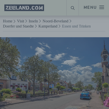
Homepage
MENU
SUCHE
Zeeland.com
Naar hoofdinhoud
Home
Visit
Inseln
Noord-Beveland
Doerfer und Staedte
Kamperland
Essen und Trinken