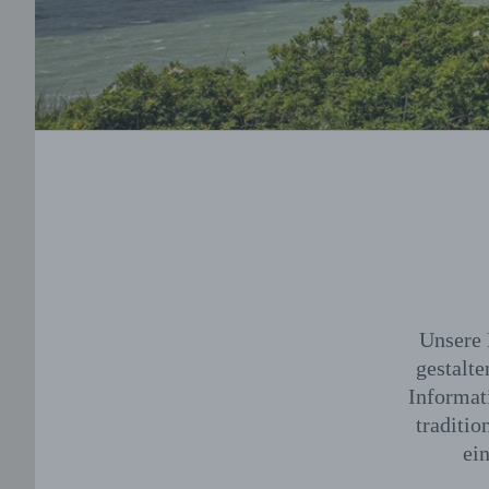
Unsere 
gestalte
Informat
traditio
ei