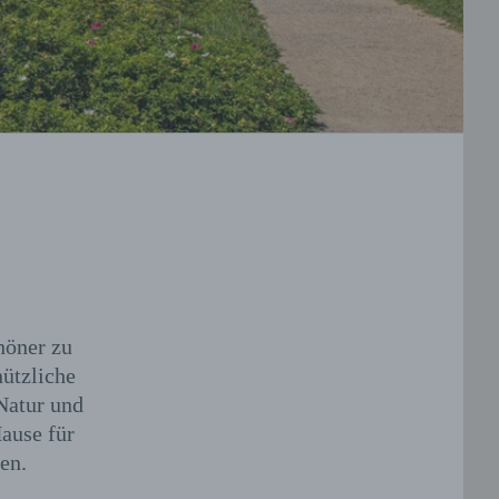
höner zu
nützliche
Natur und
Hause für
en.