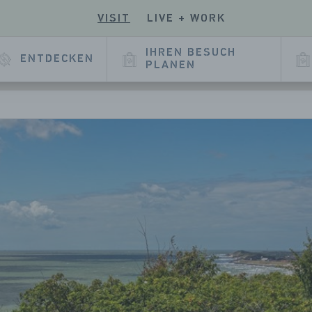
VISIT
LIVE + WORK
EN
UCHEN
SIE
E
SERE
IHREN BESUCH
ENTDECKEN
E
KEDIN
PLANEN
EITE