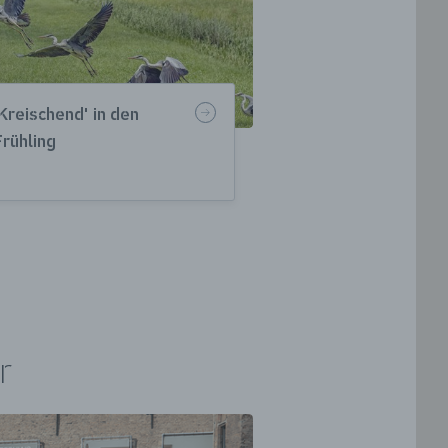
Kreischend' in den
rühling
r