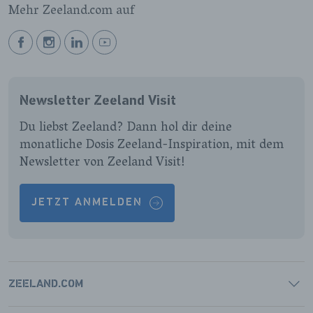
Mehr Zeeland.com auf
BEKIJK
BEKIJK
BEKIJK
BEKIJK
ONZE
ONZE
ONZE
ONZE
FACEBOOK
INSTAGRAM
LINKEDIN
YOUTUBE
Newsletter Zeeland Visit
PAGINA
PAGINA
PAGINA
PAGINA
Du liebst Zeeland? Dann hol dir deine
monatliche Dosis Zeeland-Inspiration, mit dem
Newsletter von Zeeland Visit!
JETZT ANMELDEN
ZEELAND.COM