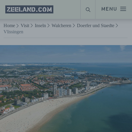
Homepage
MENU
SUCHE
Zeeland.com
Naar hoofdinhoud
Home
Visit
Inseln
Walcheren
Doerfer und Staedte
Vlissingen