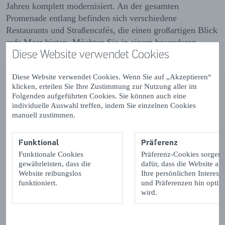
Jahren komplett modernisiert. An der gesamten
Promenade entlang befinden sich verschiedene
Restaurants und Straßencafés, die einen großartigen Blick
aufs Meer bieten. Möchten Sie in einem besonderen
Diese Website verwendet Cookies
Ambiente etwas essen? Dann nehmen Sie Platz auf der
Strandterrasse von
Pier 7
für eine gute Mahlzeit mit
Diese Website verwendet Cookies. Wenn Sie auf „Akzeptieren“
den Füßen im Sand oder speisen Sie an einem einmaligen
klicken, erteilen Sie Ihre Zustimmung zur Nutzung aller im
Ort wie dem
Gefangenenturm
. Die Promenade eignet
Folgenden aufgeführten Cookies. Sie können auch eine
sich auch perfekt für einen ausgiebigen Spaziergang oder
individuelle Auswahl treffen, indem Sie einzelnen Cookies
eine Radtour, denn ein Großteil des Jahres ist der
manuell zustimmen.
Autoverkehr hier eingeschränkt. Weitere
Informationen
zu den Verkehrsregeln auf der Promenade
finden Sie
Funktional
Präferenz
auf der Website der Gemeinde Vlissingen.
Funktionale Cookies
Präferenz-Cookies sorgen
gewährleisten, dass die
dafür, dass die Website auf
Kino Pathé Vlissingen
Website reibungslos
Ihre persönlichen Interess
funktioniert.
und Präferenzen hin optimi
wird.
Viele Filmfreunde fahren regelmäßig nach Vlissingen,
denn hier befindet sich das größte Kino der Provinz
Zeeland:
Pathé Vlissingen
. Hier werden in sieben