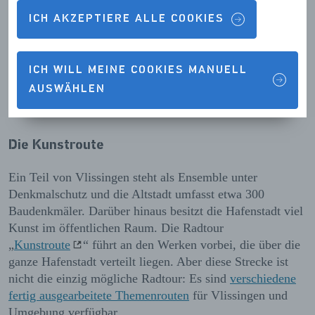
modernen Sälen die allerneuesten Filme gezeigt. Darüber
ICH AKZEPTIERE ALLE COOKIES
hinaus findet im Pathé Vlissingen alljährlich das
internationale Filmfestival
Film by the Sea
statt: eine
der wichtigsten kulturellen Veranstaltungen Zeelands. Der
ICH WILL MEINE COOKIES MANUELL
unschlagbare Standort am Meer und das jedes Mal
AUSWÄHLEN
überraschende Programm machen Film by the Sea Jahr
um Jahr zu einem wahren Filmfest.
Die Kunstroute
Ein Teil von Vlissingen steht als Ensemble unter
Denkmalschutz und die Altstadt umfasst etwa 300
Baudenkmäler. Darüber hinaus besitzt die Hafenstadt viel
Kunst im öffentlichen Raum. Die Radtour
„
Kunstroute
“ führt an den Werken vorbei, die über die
ganze Hafenstadt verteilt liegen. Aber diese Strecke ist
nicht die einzig mögliche Radtour: Es sind
verschiedene
fertig ausgearbeitete Themenrouten
für Vlissingen und
Umgebung verfügbar.