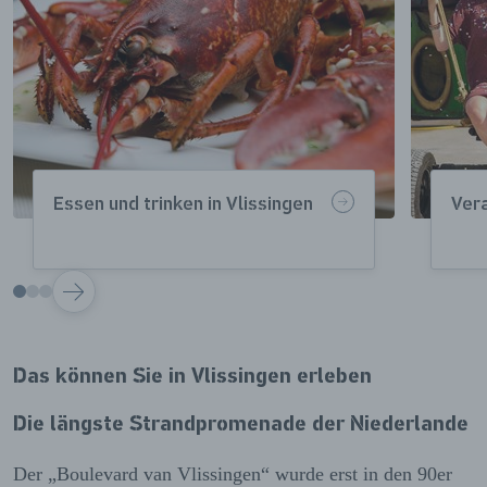
Essen und trinken in Vlissingen
Vera
VOLGENDE
Das können Sie in Vlissingen erleben
Die längste Strandpromenade der Niederlande
Der „Boulevard van Vlissingen“ wurde erst in den 90er