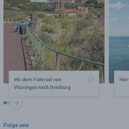
Mit dem Fahrrad von
Hier
Vlissingen nach Domburg
VOLGENDE
Folge uns