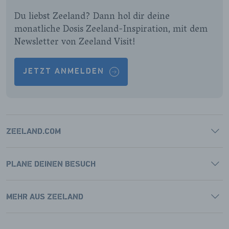
PAGINA
PAGINA
PAGINA
PAGINA
Du liebst Zeeland? Dann hol dir deine
monatliche Dosis Zeeland-Inspiration, mit dem
Newsletter von Zeeland Visit!
JETZT ANMELDEN
ZEELAND.COM
PLANE DEINEN BESUCH
MEHR AUS ZEELAND