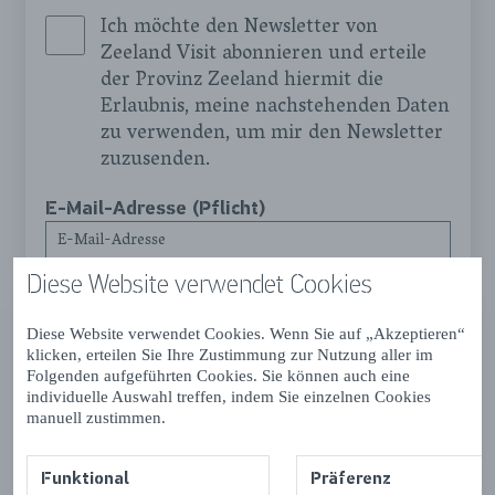
Ich möchte den Newsletter von
Zeeland Visit abonnieren und erteile
der Provinz Zeeland hiermit die
Erlaubnis, meine nachstehenden Daten
zu verwenden, um mir den Newsletter
zuzusenden.
E-Mail-Adresse (Pflicht)
Diese Website verwendet Cookies
Vorname
Diese Website verwendet Cookies. Wenn Sie auf „Akzeptieren“
klicken, erteilen Sie Ihre Zustimmung zur Nutzung aller im
Möchten Sie den Newsletter abbestellen? Jeder
Folgenden aufgeführten Cookies. Sie können auch eine
Newsletter enthält einen Link, über den Sie den
individuelle Auswahl treffen, indem Sie einzelnen Cookies
manuell zustimmen.
Newsletter leicht wieder abbestellen können. Sie
können dazu auch eine E-Mail an
info@zeeland.com
senden. Weitere Informationen
Funktional
Präferenz