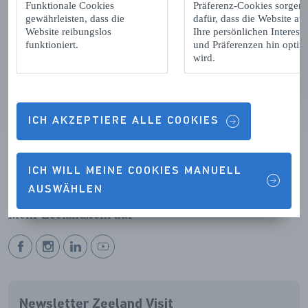
darüber, wie wir mit Ihren persönlichen Daten
Funktionale Cookies
Präferenz-Cookies sorgen
gewährleisten, dass die
umgehen, finden Sie in unserer
dafür, dass die Website auf
Website reibungslos
Ihre persönlichen Interess
Datenschutzerklärung
.
funktioniert.
und Präferenzen hin optimi
wird.
ABONNIEREN
ICH AKZEPTIERE ALLE COOKIES
ICH WILL MEINE COOKIES MANUELL
AUSWÄHLEN
Folge uns
Mehr Zeeland.com auf
BEKIJK
BEKIJK
BEKIJK
BEKIJK
ONZE
ONZE
ONZE
ONZE
FACEBOOK
INSTAGRAM
LINKEDIN
YOUTUBE
Newsletter Zeeland Visit