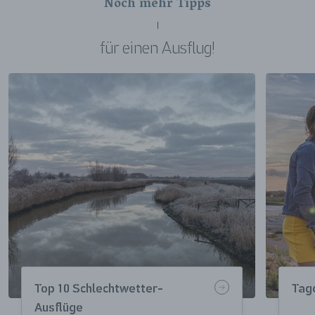
Noch mehr Tipps
für einen Ausflug!
Top 10 Schlechtwetter-
Tag
Ausflüge