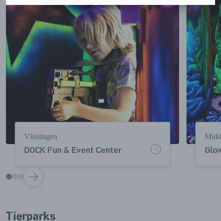
Vlissingen
Midd
DOCK Fun & Event Center
Glo
VOLGENDE
Tierparks