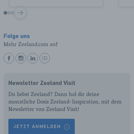
VOLGENDE
Folge uns
Mehr Zeeland.com auf
BEKIJK
BEKIJK
BEKIJK
BEKIJK
ONZE
ONZE
ONZE
ONZE
FACEBOOK
INSTAGRAM
LINKEDIN
YOUTUBE
Newsletter Zeeland Visit
PAGINA
PAGINA
PAGINA
PAGINA
Du liebst Zeeland? Dann hol dir deine
monatliche Dosis Zeeland-Inspiration, mit dem
Newsletter von Zeeland Visit!
JETZT ANMELDEN