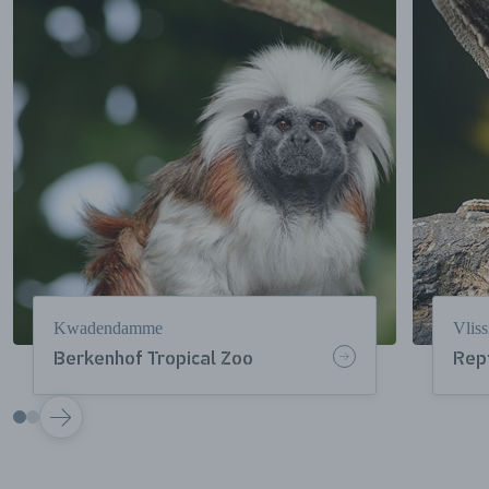
Kwadendamme
Vlis
Berkenhof Tropical Zoo
Rep
VOLGENDE