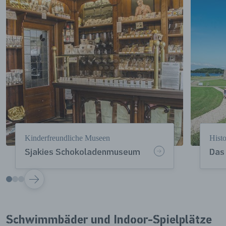
Kinderfreundliche Museen
Hist
Sjakies Schokoladenmuseum
Das
VOLGENDE
Schwimmbäder und Indoor-Spielplätze