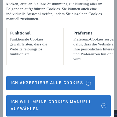
Indoor-Spiele
klicken, erteilen Sie Ihre Zustimmung zur Nutzung aller im
Folgenden aufgeführten Cookies. Sie können auch eine
individuelle Auswahl treffen, indem Sie einzelnen Cookies
Auch drinnen kann die Zeit wie im Flug vergehen. Zum
manuell zustimmen.
Beispiel beim
Bowlen in Podium19
oder bei einer
Partie Minigolf inmitten von Elefanten, Tigern und Affen
Funktional
Präferenz
auf dem Glow-in-the-Dark-Minigolfplatz bei
Glowgolf
Funktionale Cookies
Präferenz-Cookies sorgen
in Middelburg. Trauen Sie sich in einen der Zeeland-
gewährleisten, dass die
dafür, dass die Website auf
Escaperooms oder treten Sie bei einer Runde Lasergame
Website reibungslos
Ihre persönlichen Interess
gegeneinander an.
funktioniert.
und Präferenzen hin optimi
wird.
Entdecken Sie den Spaß am Spiel!
ICH AKZEPTIERE ALLE COOKIES
Indoor-Spiele
ICH WILL MEINE COOKIES MANUELL
AUSWÄHLEN