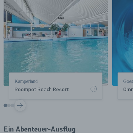
Kamperland
Goes
Roompot Beach Resort
Omn
VOLGENDE
Ein Abenteuer-Ausflug