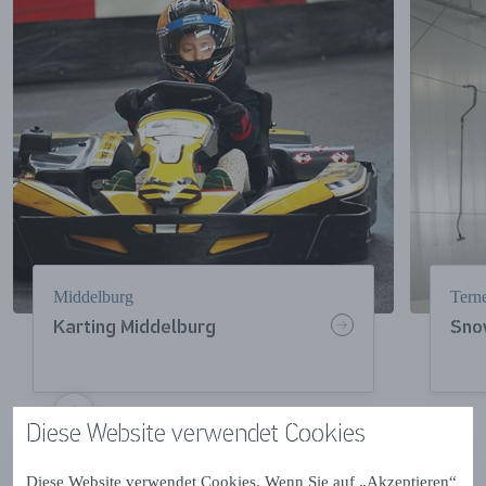
Middelburg
Tern
Karting Middelburg
Sno
Diese Website verwendet Cookies
VOLGENDE
Diese Website verwendet Cookies. Wenn Sie auf „Akzeptieren“