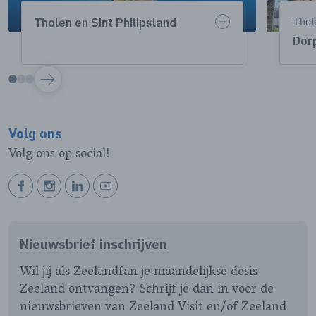
Thole
Tholen en Sint Philipsland
Dor
VOLGENDE
Volg ons
Volg ons op social!
BEKIJK
BEKIJK
BEKIJK
BEKIJK
ONZE
ONZE
ONZE
ONZE
FACEBOOK
INSTAGRAM
LINKEDIN
YOUTUBE
Nieuwsbrief inschrijven
PAGINA
PAGINA
PAGINA
PAGINA
Wil jij als Zeelandfan je maandelijkse dosis
Zeeland ontvangen? Schrijf je dan in voor de
nieuwsbrieven van Zeeland Visit en/of Zeeland