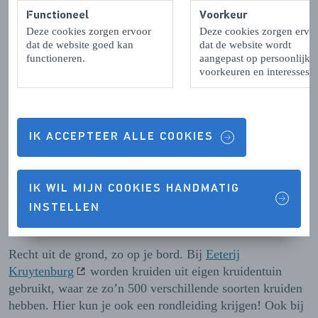
een
actueel overzicht
met alle streekwinkels en
Functioneel
Voorkeur
verkooppunten op Tholen. Zo kun je zelf je
Deze cookies zorgen ervoor
Deze cookies zorgen ervo
boodschappen bij elkaar fietsen of wandelen én eet je
dat de website goed kan
dat de website wordt
vers, lokaal en lekker.
functioneren.
aangepast op persoonlijke
voorkeuren en interesses.
Wandelroute
Trek je wandelschoenen maar aan, want culinair Tholen
kun je ook te voet ontdekken! Tijdens de wandelroute
IK ACCEPTEER ALLE COOKIES
‘
Proef en ontdek Sint-Annaland
’ maak je kennis met de
streek én krijg je de mogelijkheid om Zeeuwse en
Thoolse streekproducten te proeven.
IK WIL MIJN COOKIES HANDMATIG
INSTELLEN
Culinair Tholen beleven
Recht uit de grond, zo op je bord. Bij
Eeterij
Kruytenburg
worden kruiden uit eigen kruidentuin
gebruikt, waar ze zo’n 500 verschillende soorten kruiden
hebben. Hier kun je ook een rondleiding krijgen! Ook bij