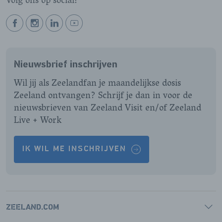
Volg ons op social!
BEKIJK
BEKIJK
BEKIJK
BEKIJK
ONZE
ONZE
ONZE
ONZE
FACEBOOK
INSTAGRAM
LINKEDIN
YOUTUBE
Nieuwsbrief inschrijven
PAGINA
PAGINA
PAGINA
PAGINA
Wil jij als Zeelandfan je maandelijkse dosis
Zeeland ontvangen? Schrijf je dan in voor de
nieuwsbrieven van Zeeland Visit en/of Zeeland
Live + Work
IK WIL ME INSCHRIJVEN
ZEELAND.COM