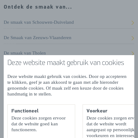
Ontdek de smaak van...
De smaak van Schouwen-Duiveland
De Smaak van Zeeuws-Vlaanderen
De smaak van Tholen
Deze website maakt gebruik van cookies
De smaak van Zuid-Beveland
Deze website maakt gebruik van cookies. Door op accepteren
te klikken, geef je aan akkoord te gaan met alle hieronder
genoemde cookies. Of maak zelf een keuze door de cookies
handmatig in te stellen.
Lekkerder bij de boer
Functioneel
Voorkeur
Als je in Zeeland bent wil je natuurlijk de verse, lokale
Deze cookies zorgen ervoor
Deze cookies zorgen ervo
producten geproefd hebben. Gelukkig zijn er veel
dat de website goed kan
dat de website wordt
boerderijwinkels, groente- en fruit stalletjes, imkerijen,
functioneren.
aangepast op persoonlijke
voorkeuren en interesses.
kwekerijen, maar ook vers automaten en melktaps waar