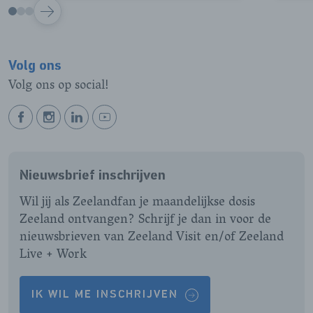
VOLGENDE
Volg ons
Volg ons op social!
BEKIJK
BEKIJK
BEKIJK
BEKIJK
ONZE
ONZE
ONZE
ONZE
FACEBOOK
INSTAGRAM
LINKEDIN
YOUTUBE
Nieuwsbrief inschrijven
PAGINA
PAGINA
PAGINA
PAGINA
Wil jij als Zeelandfan je maandelijkse dosis
Zeeland ontvangen? Schrijf je dan in voor de
nieuwsbrieven van Zeeland Visit en/of Zeeland
Live + Work
IK WIL ME INSCHRIJVEN