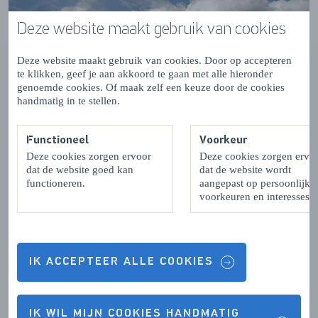
Deze website maakt gebruik van cookies
Deze website maakt gebruik van cookies. Door op accepteren
te klikken, geef je aan akkoord te gaan met alle hieronder
genoemde cookies. Of maak zelf een keuze door de cookies
handmatig in te stellen.
Functioneel
Voorkeur
Deze cookies zorgen ervoor
Deze cookies zorgen ervo
dat de website goed kan
dat de website wordt
functioneren.
aangepast op persoonlijke
voorkeuren en interesses.
Contrastrijke natuur
Zeeland biedt een rijke schakering van natte en droge
IK ACCEPTEER ALLE COOKIES
natuur. Zeeland kent verschillende
natuurgebieden
.
Samen laten zij zien hoe nauw water en land met elkaar
verbonden zijn. Elk gebied met zijn eigen, unieke flora en
IK WIL MIJN COOKIES HANDMATIG
fauna. Het landschap in Zeeland is een afwisseling van