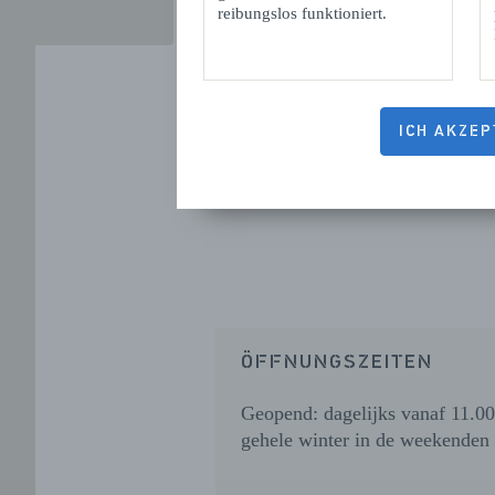
reibungslos funktioniert.
ICH AKZEP
ÖFFNUNGSZEITEN
Geopend: dagelijks vanaf 11.00 
gehele winter in de weekenden