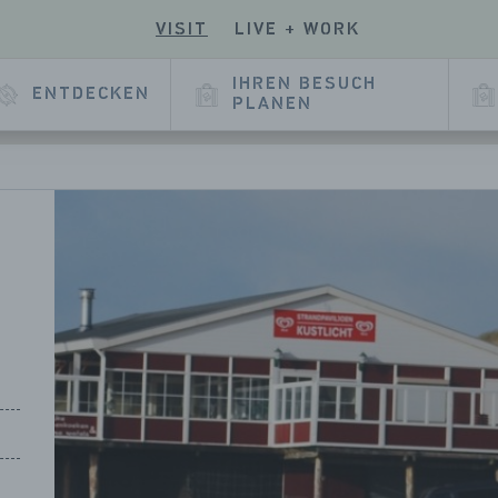
VISIT
LIVE + WORK
EN
UCHEN
SIE
E
SERE
IHREN BESUCH
ENTDECKEN
E
KEDIN
PLANEN
EITE