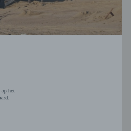
 op het
aard.