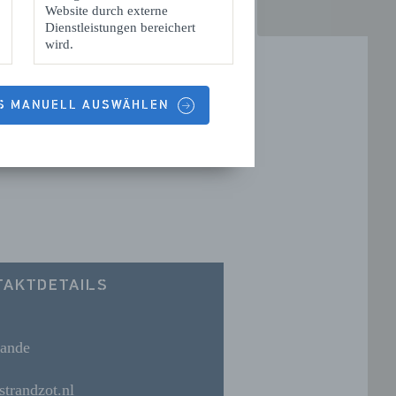
Website durch externe
Dienstleistungen bereichert
wird.
ES MANUELL AUSWÄHLEN
TAKTDETAILS
lande
trandzot.nl