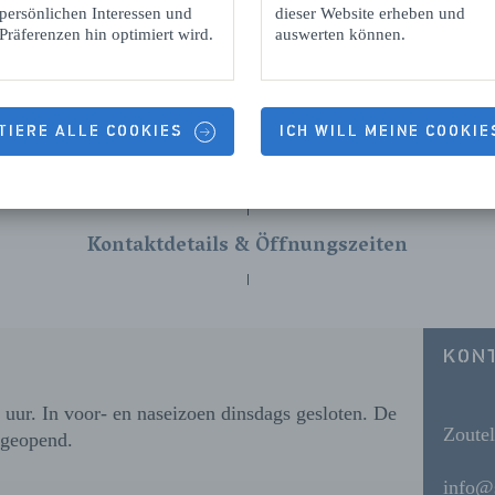
persönlichen Interessen und
dieser Website erheben und
Präferenzen hin optimiert wird.
auswerten können.
TIERE ALLE COOKIES
ICH WILL MEINE COOKI
Kontaktdetails & Öffnungszeiten
KON
uur. In voor- en naseizoen dinsdags gesloten. De 
Zoute
 geopend.
info@s