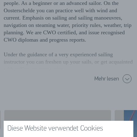
people. As a beginner or an advanced sailor. On the
Oosterschelde you can practice well with wind and
current. Emphasis on sailing and sailing manoeuvres,
navigation on steaming water, priority rules, weather, trip
planning. We are CWO certified, and issue recognised
CWO diplomas and progress reports.
Under the guidance of a very experienced sailing
instructor you can freshen up your sails, or get acquainted
with sailing on open water.
Mehr lesen
We sail with a very good ship: a Winner 9:50
Please contact the telephone number 0570-607300 or send
an email to info@wittewaaier.nl.
Diese Website verwendet Cookies