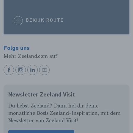
BEKIJK ROUTE
Folge uns
Mehr Zeeland.com auf
BEKIJK
BEKIJK
BEKIJK
BEKIJK
ONZE
ONZE
ONZE
ONZE
FACEBOOK
INSTAGRAM
LINKEDIN
YOUTUBE
Newsletter Zeeland Visit
PAGINA
PAGINA
PAGINA
PAGINA
Du liebst Zeeland? Dann hol dir deine
monatliche Dosis Zeeland-Inspiration, mit dem
Newsletter von Zeeland Visit!