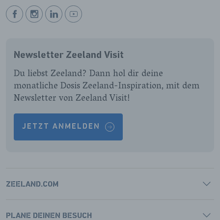
BEKIJK
BEKIJK
BEKIJK
BEKIJK
ONZE
ONZE
ONZE
ONZE
FACEBOOK
INSTAGRAM
LINKEDIN
YOUTUBE
Newsletter Zeeland Visit
PAGINA
PAGINA
PAGINA
PAGINA
Du liebst Zeeland? Dann hol dir deine
monatliche Dosis Zeeland-Inspiration, mit dem
Newsletter von Zeeland Visit!
JETZT ANMELDEN
ZEELAND.COM
PLANE DEINEN BESUCH