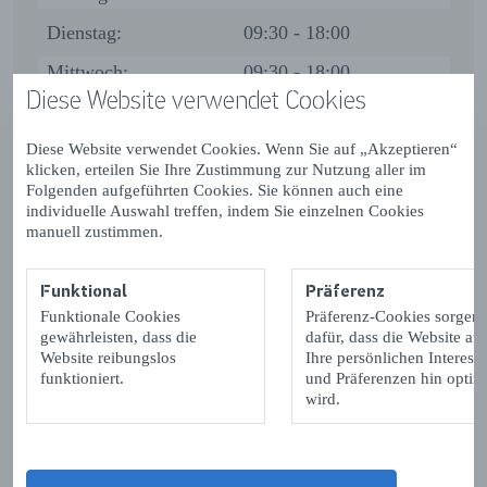
Dienstag:
09:30 - 18:00
Mittwoch:
09:30 - 18:00
Diese Website verwendet Cookies
Donnerstag:
Geschlossen
Freitag:
09:30 - 18:00
Diese Website verwendet Cookies. Wenn Sie auf „Akzeptieren“
klicken, erteilen Sie Ihre Zustimmung zur Nutzung aller im
Samstag:
09:30 - 18:00
Folgenden aufgeführten Cookies. Sie können auch eine
individuelle Auswahl treffen, indem Sie einzelnen Cookies
Sonntag:
Geschlossen
manuell zustimmen.
Montag:
Geschlossen
Funktional
Präferenz
Dienstag:
Geschlossen
Funktionale Cookies
Präferenz-Cookies sorgen
gewährleisten, dass die
dafür, dass die Website auf
Mittwoch:
Geschlossen
Website reibungslos
Ihre persönlichen Interess
funktioniert.
und Präferenzen hin optimi
Donnerstag:
09:30 - 21:00
wird.
Freitag:
Geschlossen
Samstag:
Geschlossen