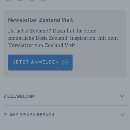
ONZE
ONZE
ONZE
ONZE
FACEBOOK
INSTAGRAM
LINKEDIN
YOUTUBE
Newsletter Zeeland Visit
PAGINA
PAGINA
PAGINA
PAGINA
Du liebst Zeeland? Dann hol dir deine
monatliche Dosis Zeeland-Inspiration, mit dem
Newsletter von Zeeland Visit!
JETZT ANMELDEN
ZEELAND.COM
PLANE DEINEN BESUCH