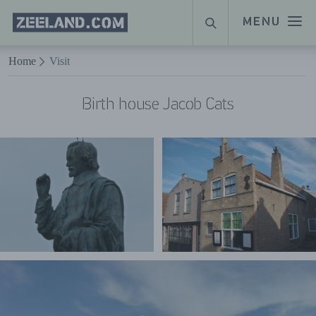
Homepage
MENU
SUCHE
Zeeland.com
Naar hoofdinhoud
Home
Visit
Birth house Jacob Cats