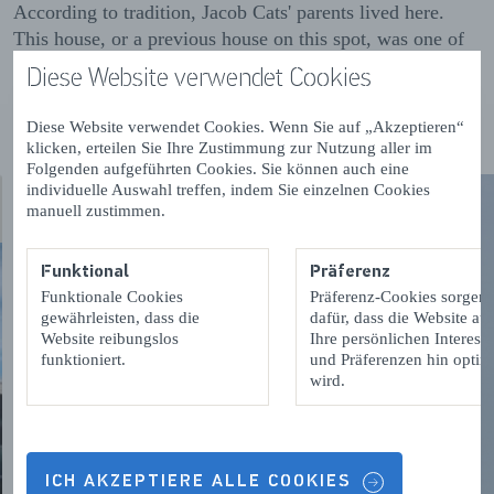
According to tradition, Jacob Cats' parents lived here.
This house, or a previous house on this spot, was one of
the houses owned by Cats' father in 1591.
Diese Website verwendet Cookies
Diese Website verwendet Cookies. Wenn Sie auf „Akzeptieren“
klicken, erteilen Sie Ihre Zustimmung zur Nutzung aller im
Folgenden aufgeführten Cookies. Sie können auch eine
individuelle Auswahl treffen, indem Sie einzelnen Cookies
manuell zustimmen.
Funktional
Präferenz
Funktionale Cookies
Präferenz-Cookies sorgen
gewährleisten, dass die
dafür, dass die Website auf
Website reibungslos
Ihre persönlichen Interess
funktioniert.
und Präferenzen hin optimi
wird.
ICH AKZEPTIERE ALLE COOKIES