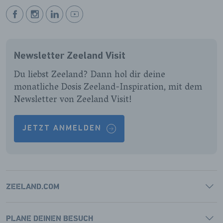
BEKIJK
BEKIJK
BEKIJK
BEKIJK
ONZE
ONZE
ONZE
ONZE
FACEBOOK
INSTAGRAM
LINKEDIN
YOUTUBE
Newsletter Zeeland Visit
PAGINA
PAGINA
PAGINA
PAGINA
Du liebst Zeeland? Dann hol dir deine
monatliche Dosis Zeeland-Inspiration, mit dem
Newsletter von Zeeland Visit!
JETZT ANMELDEN
ZEELAND.COM
PLANE DEINEN BESUCH