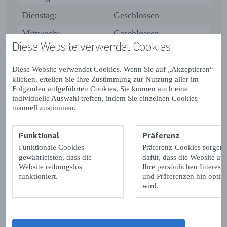
Dienstag:
Geschlossen
Mittwoch:
Geschlossen
Diese Website verwendet Cookies
Donnerstag:
09:00 - 20:00
Freitag:
09:00 - 20:00
Diese Website verwendet Cookies. Wenn Sie auf „Akzeptieren“
klicken, erteilen Sie Ihre Zustimmung zur Nutzung aller im
Samstag:
09:00 - 20:00
Folgenden aufgeführten Cookies. Sie können auch eine
individuelle Auswahl treffen, indem Sie einzelnen Cookies
Sonntag:
Geschlossen
manuell zustimmen.
Montag:
Geschlossen
Funktional
Präferenz
Dienstag:
Geschlossen
Funktionale Cookies
Präferenz-Cookies sorgen
gewährleisten, dass die
dafür, dass die Website auf
Mittwoch:
Geschlossen
Website reibungslos
Ihre persönlichen Interess
funktioniert.
und Präferenzen hin optimi
Donnerstag:
Geschlossen
wird.
Freitag:
Geschlossen
Samstag:
Geschlossen