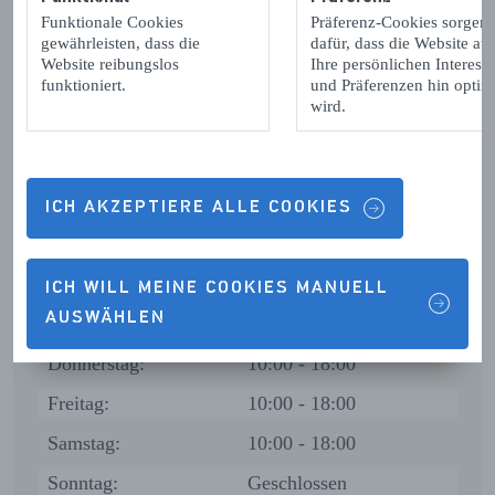
Funktionale Cookies
Präferenz-Cookies sorgen
gewährleisten, dass die
dafür, dass die Website auf
Website reibungslos
Ihre persönlichen Interess
Kontaktdetails & Öffnungszeiten
funktioniert.
und Präferenzen hin optimi
wird.
ÖFFNUNGSZEITEN
ICH AKZEPTIERE ALLE COOKIES
Montag:
10:00 - 18:00
Dienstag:
10:00 - 18:00
ICH WILL MEINE COOKIES MANUELL
AUSWÄHLEN
Mittwoch:
10:00 - 18:00
Donnerstag:
10:00 - 18:00
Freitag:
10:00 - 18:00
Samstag:
10:00 - 18:00
Sonntag:
Geschlossen