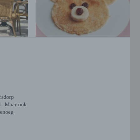
rsdorp
n. Maar ook
genoeg