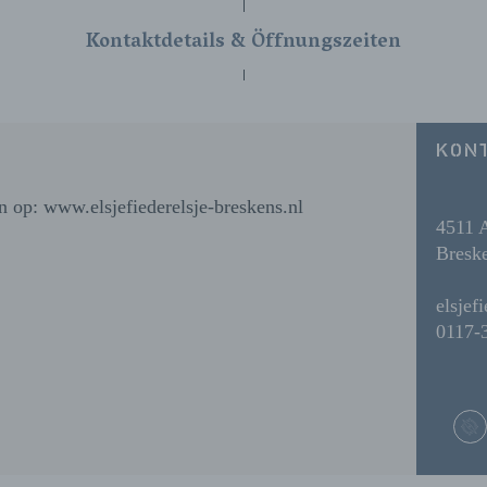
Kontaktdetails & Öffnungszeiten
KON
n op: www.elsjefiederelsje-breskens.nl
4511 
Bresk
elsjef
0117-