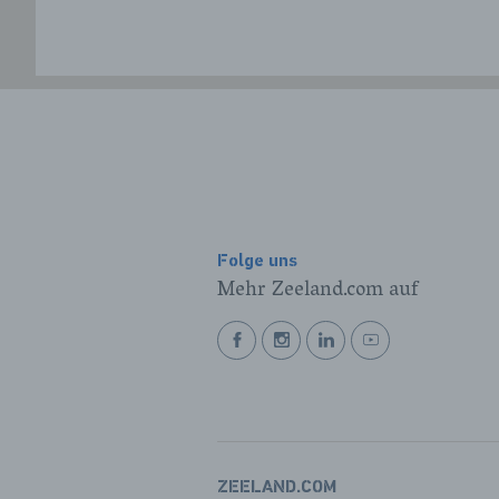
Folge uns
Mehr Zeeland.com auf
BEKIJK
BEKIJK
BEKIJK
BEKIJK
ONZE
ONZE
ONZE
ONZE
FACEBOOK
INSTAGRAM
LINKEDIN
YOUTUBE
PAGINA
PAGINA
PAGINA
PAGINA
ZEELAND.COM