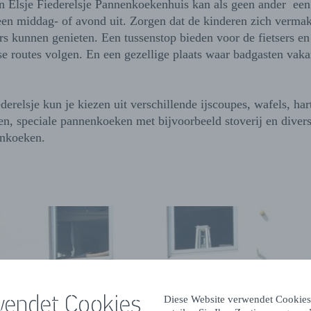
n Elsje Fiederelsje Pannenkoekenhuis kan als geen ander een
en middag- of avond uit. Zorgen dat de kinderen zich vermak
s kunnen genieten. Een tussenstop bieden voor de fietsers en
se routes volgen. En een gezellige plaats waar badgasten vak
ederelsje kun je kiezen uit verschillende ijscoupes, wafels, har
n, speciale pannenkoeken met bijvoorbeeld stoverij en diver
enkoeken.
wendet Cookies
Diese Website verwendet Cookies