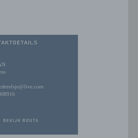
TAKTDETAILS
AN
ens
iederelsje@live.com
308916
BEKIJK ROUTE