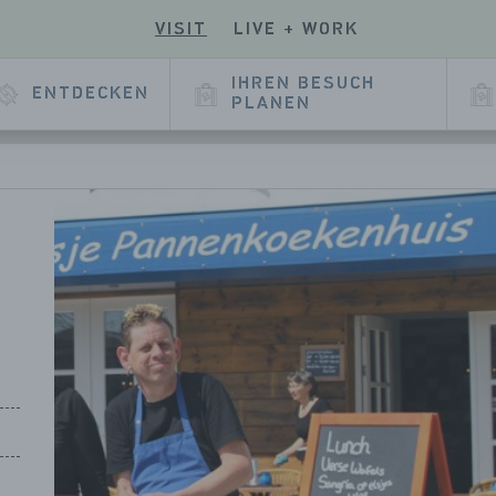
VISIT
LIVE + WORK
EN
UCHEN
SIE
E
SERE
IHREN BESUCH
ENTDECKEN
E
KEDIN
PLANEN
EITE