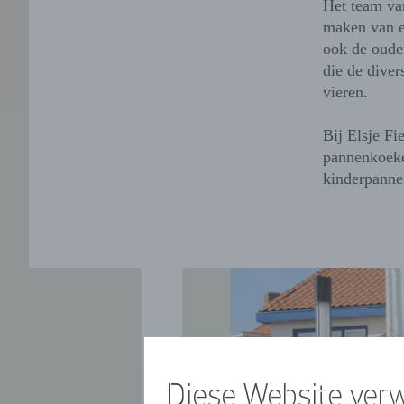
Het team va
maken van e
ook de ouder
die de diver
vieren.
Bij Elsje Fi
pannenkoeke
kinderpann
Diese Website ver