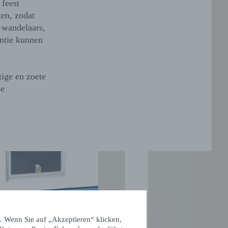
 feest
en, zodat
 wandelaars,
antie kunnen
tige en zoete
se
. Wenn Sie auf „Akzeptieren“ klicken,