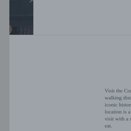
Visit the Cr
walking dist
iconic histo
location is 
visit with a
eat.