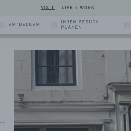
VISIT
LIVE + WORK
EN
UCHEN
SIE
E
SERE
IHREN BESUCH
ENTDECKEN
E
KEDIN
PLANEN
EITE