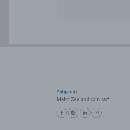
Folge uns
Mehr Zeeland.com auf
BEKIJK
BEKIJK
BEKIJK
BEKIJK
ONZE
ONZE
ONZE
ONZE
FACEBOOK
INSTAGRAM
LINKEDIN
YOUTUBE