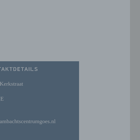
TAKTDETAILS
Kerkstraat
JE
ambachtscentrumgoes.nl