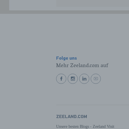
Folge uns
Mehr Zeeland.com auf
BEKIJK
BEKIJK
BEKIJK
BEKIJK
ONZE
ONZE
ONZE
ONZE
FACEBOOK
INSTAGRAM
LINKEDIN
YOUTUBE
PAGINA
PAGINA
PAGINA
PAGINA
ZEELAND.COM
Unsere besten Blogs - Zeeland Visit