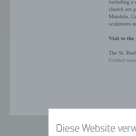
including a 
church are p
Mandela, Ga
sculptures a
Visit to th
The St. Bar
Guided tours
Groups by a
Diese Website ver