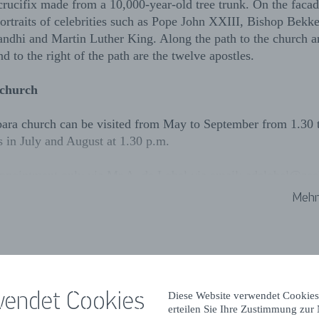
crucifix made from a 10,000-year-old tree trunk. On the facad
ortraits of celebrities such as Pope John XXIII, Bishop Bekk
ndhi and Martin Luther King. Along the path to the church ar
nd to the right of the path are the twelve apostles.
e church
bara church can be visited from May to September from 1.30 
 in July and August at 1.30 p.m.
ppointment only via Mr A. de Lobel via email: adelobel@zee
Mehr
wendet Cookies
Diese Website verwendet Cookies
erteilen Sie Ihre Zustimmung zur