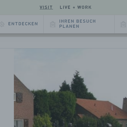
VISIT
LIVE + WORK
EN
UCHEN
SIE
E
SERE
IHREN BESUCH
ENTDECKEN
E
KEDIN
PLANEN
EITE