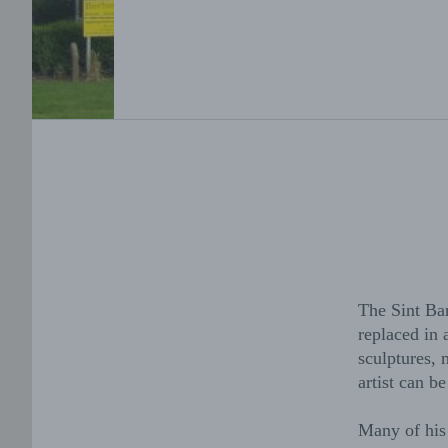
The Sint Ba
replaced in 
sculptures, 
artist can b
Many of his 