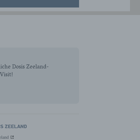
iche Dosis Zeeland-
Visit!
US ZEELAND
eland