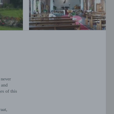
 never
s and
es of this
aat,