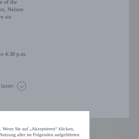
e of the
ers, Nelson
e six
to 4.30 p.m.
landnet.nl
 lesen
. Wenn Sie auf „Akzeptieren“ klicken,
 Nutzung aller im Folgenden aufgeführten