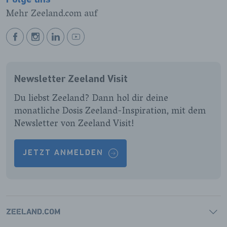
Mehr Zeeland.com auf
BEKIJK
BEKIJK
BEKIJK
BEKIJK
ONZE
ONZE
ONZE
ONZE
FACEBOOK
INSTAGRAM
LINKEDIN
YOUTUBE
Newsletter Zeeland Visit
PAGINA
PAGINA
PAGINA
PAGINA
Du liebst Zeeland? Dann hol dir deine
monatliche Dosis Zeeland-Inspiration, mit dem
Newsletter von Zeeland Visit!
JETZT ANMELDEN
ZEELAND.COM