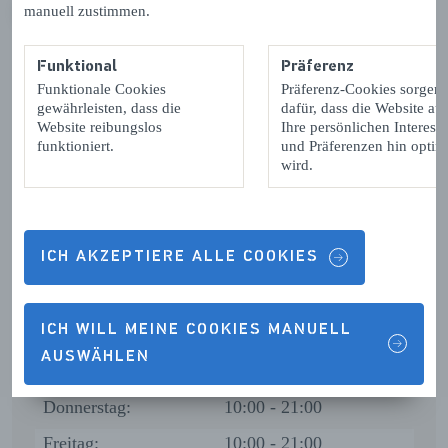
manuell zustimmen.
VORIGE
VOLGENDE
Funktional
Präferenz
Funktionale Cookies
Präferenz-Cookies sorgen
gewährleisten, dass die
dafür, dass die Website auf
Website reibungslos
Ihre persönlichen Interess
Kontaktdetails & Öffnungszeiten
funktioniert.
und Präferenzen hin optimi
wird.
ÖFFNUNGSZEITEN
ICH AKZEPTIERE ALLE COOKIES
Montag:
10:00 - 21:00
ICH WILL MEINE COOKIES MANUELL
Dienstag:
Geschlossen
AUSWÄHLEN
Mittwoch:
10:00 - 21:00
Donnerstag:
10:00 - 21:00
Freitag:
10:00 - 21:00