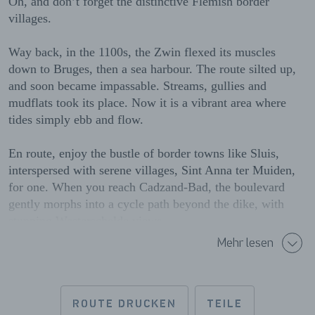
Oh, and don’t forget the distinctive Flemish border
villages.
Way back, in the 1100s, the Zwin flexed its muscles
down to Bruges, then a sea harbour. The route silted up,
and soon became impassable. Streams, gullies and
mudflats took its place. Now it is a vibrant area where
tides simply ebb and flow.
En route, enjoy the bustle of border towns like Sluis,
interspersed with serene villages, Sint Anna ter Muiden,
for one. When you reach Cadzand-Bad, the boulevard
gently morphs into a cycle path beyond the dike, with
stunning Westerschelde views.
Mehr lesen
ROUTE DRUCKEN
TEILE