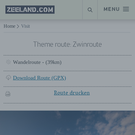
Homepage
MENU
SUCHE
Zeeland.com
Naar hoofdinhoud
Home
Visit
Theme route: Zwinroute
Wandelroute - (39km)
Download Route (GPX)
Route drucken