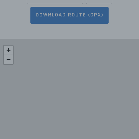
DOWNLOAD ROUTE (GPX)
+
−