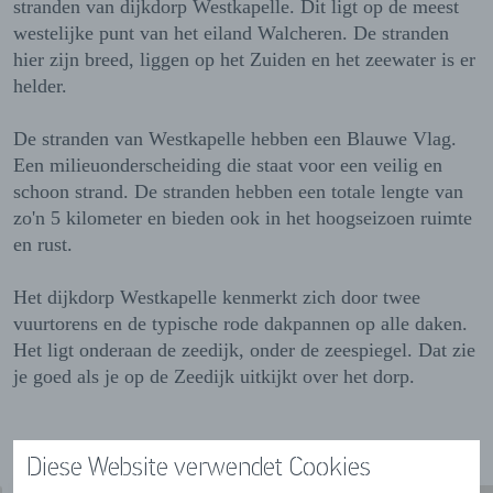
stranden van dijkdorp Westkapelle. Dit ligt op de meest
westelijke punt van het eiland Walcheren. De stranden
hier zijn breed, liggen op het Zuiden en het zeewater is er
helder.
De stranden van Westkapelle hebben een Blauwe Vlag.
Een milieuonderscheiding die staat voor een veilig en
schoon strand. De stranden hebben een totale lengte van
zo'n 5 kilometer en bieden ook in het hoogseizoen ruimte
en rust.
Het dijkdorp Westkapelle kenmerkt zich door twee
vuurtorens en de typische rode dakpannen op alle daken.
Het ligt onderaan de zeedijk, onder de zeespiegel. Dat zie
je goed als je op de Zeedijk uitkijkt over het dorp.
Diese Website verwendet Cookies