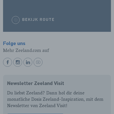
BEKIJK ROUTE
Folge uns
Mehr Zeeland.com auf
BEKIJK
BEKIJK
BEKIJK
BEKIJK
ONZE
ONZE
ONZE
ONZE
FACEBOOK
INSTAGRAM
LINKEDIN
YOUTUBE
Newsletter Zeeland Visit
PAGINA
PAGINA
PAGINA
PAGINA
Du liebst Zeeland? Dann hol dir deine
monatliche Dosis Zeeland-Inspiration, mit dem
Newsletter von Zeeland Visit!