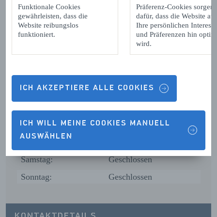
Funktionale Cookies
Präferenz-Cookies sorgen
gewährleisten, dass die
dafür, dass die Website auf
Website reibungslos
Ihre persönlichen Interess
funktioniert.
und Präferenzen hin optimi
wird.
ÖFFNUNGSZEITEN
Montag:
Geschlossen
ICH AKZEPTIERE ALLE COOKIES
Dienstag:
Geschlossen
Mittwoch:
Geschlossen
ICH WILL MEINE COOKIES MANUELL
Donnerstag:
Geschlossen
AUSWÄHLEN
Freitag:
14:00 - 17:00
Samstag:
Geschlossen
Sonntag:
Geschlossen
KONTAKTDETAILS