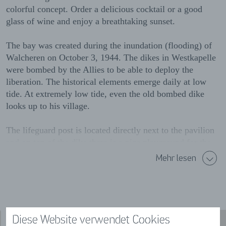
colorful concept. Order a delicious cocktail or a good
glass of wine and enjoy a breathtaking sunset.
The bay was created during the inundation (flooding) of
Walcheren on October 3, 1944. The dikes in Westkapelle
were bombed by the Allies to be able to deploy the
liberation. The historical elements emerge daily at low
tide. At extremely low tide, even the old bombed dike
looks up to his village.
The lifeguard post is located directly next to the pavilion
and on top of the dike there is a nice playground for the
kids!
Mehr lesen
Don't feel like lugging all those beach gear? In the
summer months there is rental of sunbeds & parasols!
Diese Website verwendet Cookies