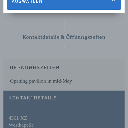
AUSWÄHLEN
VORIGE
VOLGENDE
Kontaktdetails & Öffnungszeiten
ÖFFNUNGSZEITEN
Opening pavilion in mid-May
KONTAKTDETAILS
4361 XZ
Westkapelle