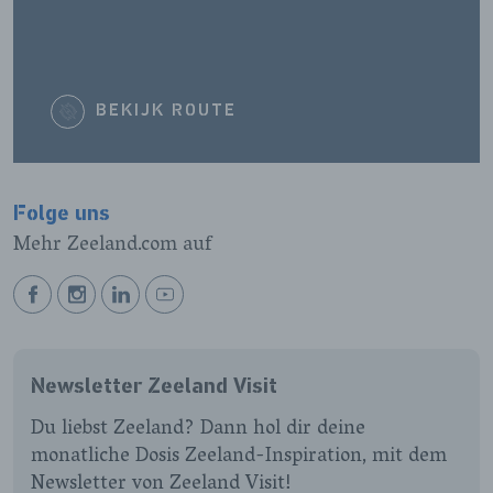
BEKIJK ROUTE
Folge uns
Mehr Zeeland.com auf
BEKIJK
BEKIJK
BEKIJK
BEKIJK
ONZE
ONZE
ONZE
ONZE
FACEBOOK
INSTAGRAM
LINKEDIN
YOUTUBE
Newsletter Zeeland Visit
PAGINA
PAGINA
PAGINA
PAGINA
Du liebst Zeeland? Dann hol dir deine
monatliche Dosis Zeeland-Inspiration, mit dem
Newsletter von Zeeland Visit!