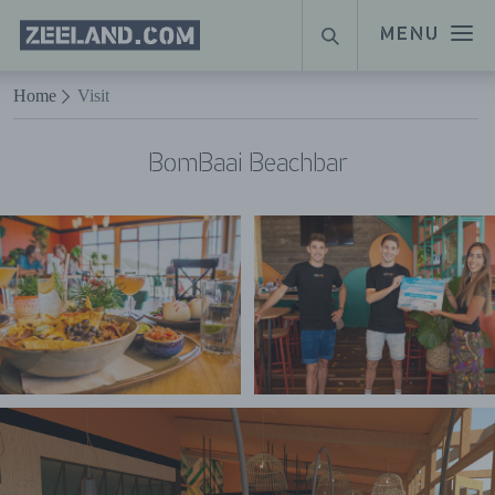
Homepage
MENU
SUCHE
Zeeland.com
Naar hoofdinhoud
Home
Visit
BomBaai Beachbar