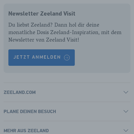
ONZE
ONZE
ONZE
ONZE
FACEBOOK
INSTAGRAM
LINKEDIN
YOUTUBE
Newsletter Zeeland Visit
PAGINA
PAGINA
PAGINA
PAGINA
Du liebst Zeeland? Dann hol dir deine
monatliche Dosis Zeeland-Inspiration, mit dem
Newsletter von Zeeland Visit!
JETZT ANMELDEN
ZEELAND.COM
PLANE DEINEN BESUCH
MEHR AUS ZEELAND