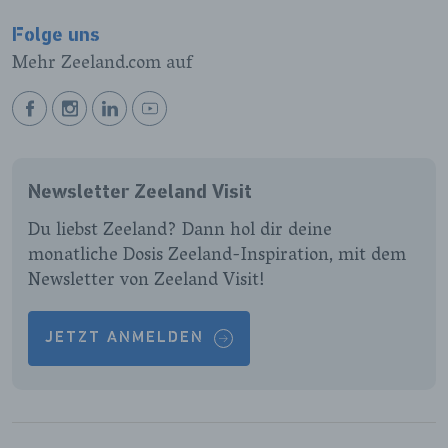
Folge uns
Mehr Zeeland.com auf
BEKIJK
BEKIJK
BEKIJK
BEKIJK
ONZE
ONZE
ONZE
ONZE
FACEBOOK
INSTAGRAM
LINKEDIN
YOUTUBE
Newsletter Zeeland Visit
PAGINA
PAGINA
PAGINA
PAGINA
Du liebst Zeeland? Dann hol dir deine
monatliche Dosis Zeeland-Inspiration, mit dem
Newsletter von Zeeland Visit!
JETZT ANMELDEN