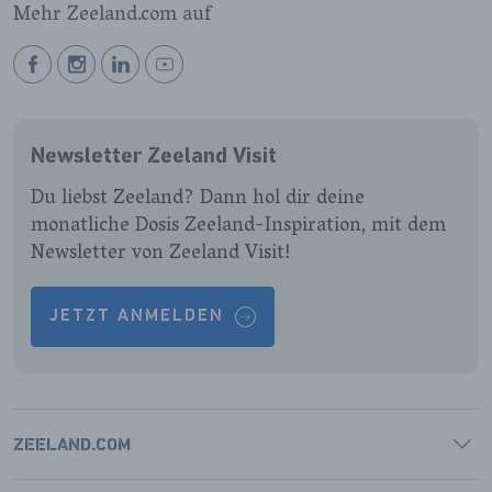
Mehr Zeeland.com auf
BEKIJK
BEKIJK
BEKIJK
BEKIJK
ONZE
ONZE
ONZE
ONZE
FACEBOOK
INSTAGRAM
LINKEDIN
YOUTUBE
Newsletter Zeeland Visit
PAGINA
PAGINA
PAGINA
PAGINA
Du liebst Zeeland? Dann hol dir deine
monatliche Dosis Zeeland-Inspiration, mit dem
Newsletter von Zeeland Visit!
JETZT ANMELDEN
ZEELAND.COM