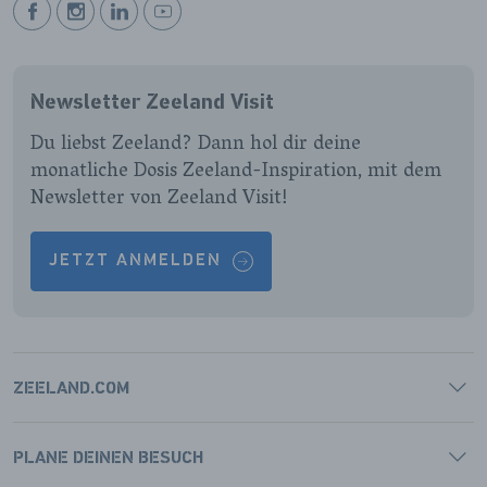
BEKIJK
BEKIJK
BEKIJK
BEKIJK
ONZE
ONZE
ONZE
ONZE
FACEBOOK
INSTAGRAM
LINKEDIN
YOUTUBE
Newsletter Zeeland Visit
PAGINA
PAGINA
PAGINA
PAGINA
Du liebst Zeeland? Dann hol dir deine
monatliche Dosis Zeeland-Inspiration, mit dem
Newsletter von Zeeland Visit!
JETZT ANMELDEN
ZEELAND.COM
PLANE DEINEN BESUCH