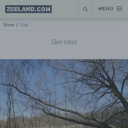
Homepage
MENU
SUCHE
Zeeland.com
Naar hoofdinhoud
Home
Visit
Den Inkel