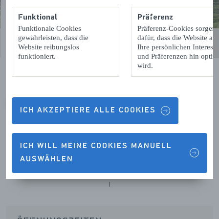
Funktional
Präferenz
Funktionale Cookies
Präferenz-Cookies sorgen
gewährleisten, dass die
dafür, dass die Website auf
Website reibungslos
Ihre persönlichen Interess
funktioniert.
und Präferenzen hin optimi
wird.
VORIGE
VOLGENDE
ICH AKZEPTIERE ALLE COOKIES
ICH WILL MEINE COOKIES MANUELL
AUSWÄHLEN
Kontaktdetails & Öffnungszeiten