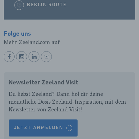
BEKIJK ROUTE
Folge uns
Mehr Zeeland.com auf
BEKIJK
BEKIJK
BEKIJK
BEKIJK
ONZE
ONZE
ONZE
ONZE
FACEBOOK
INSTAGRAM
LINKEDIN
YOUTUBE
Newsletter Zeeland Visit
PAGINA
PAGINA
PAGINA
PAGINA
Du liebst Zeeland? Dann hol dir deine
monatliche Dosis Zeeland-Inspiration, mit dem
Newsletter von Zeeland Visit!
JETZT ANMELDEN