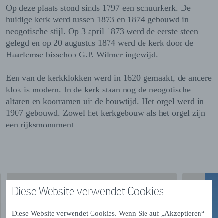
Op deze plaats stond sinds 1797 een schuurkerk. De
huidige kerk werd tussen 1873 en 1874 gebouwd in
neogotische stijl. Op 3 april 1873 werd de eerste steen
gelegd en op 20 augustus 1874 werd de kerk door de
Haarlemse bisschop G.P. Wilmer ingewijd.
Een van de kerkklokken werd in 1620 gemaakt, de andere
klok is modern. In de kerk staan nog de neogotische
altaren en koorramen uit de bouwtijd. Het orgel werd in
1907 gebouwd. Zowel het kerkgebouw als het orgel zijn
een rijksmonument.
Diese Website verwendet Cookies
Diese Website verwendet Cookies. Wenn Sie auf „Akzeptieren“