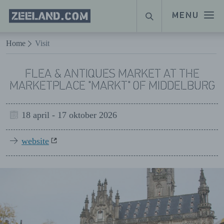
Homepage
MENU
SUCHE
Zeeland.com
Naar hoofdinhoud
Home
Visit
FLEA & ANTIQUES MARKET AT THE
MARKETPLACE "MARKT" OF MIDDELBURG
18 april - 17 oktober 2026
website