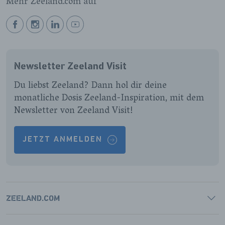
Mehr Zeeland.com auf
BEKIJK
BEKIJK
BEKIJK
BEKIJK
ONZE
ONZE
ONZE
ONZE
FACEBOOK
INSTAGRAM
LINKEDIN
YOUTUBE
Newsletter Zeeland Visit
PAGINA
PAGINA
PAGINA
PAGINA
Du liebst Zeeland? Dann hol dir deine
monatliche Dosis Zeeland-Inspiration, mit dem
Newsletter von Zeeland Visit!
JETZT ANMELDEN
ZEELAND.COM