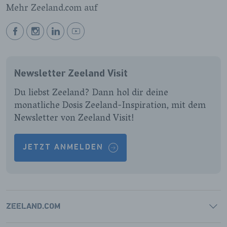
Mehr Zeeland.com auf
BEKIJK
BEKIJK
BEKIJK
BEKIJK
ONZE
ONZE
ONZE
ONZE
FACEBOOK
INSTAGRAM
LINKEDIN
YOUTUBE
Newsletter Zeeland Visit
PAGINA
PAGINA
PAGINA
PAGINA
Du liebst Zeeland? Dann hol dir deine
monatliche Dosis Zeeland-Inspiration, mit dem
Newsletter von Zeeland Visit!
JETZT ANMELDEN
ZEELAND.COM