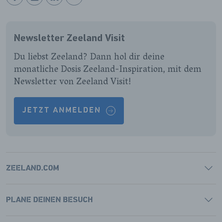
BEKIJK
BEKIJK
BEKIJK
BEKIJK
ONZE
ONZE
ONZE
ONZE
FACEBOOK
INSTAGRAM
LINKEDIN
YOUTUBE
Newsletter Zeeland Visit
PAGINA
PAGINA
PAGINA
PAGINA
Du liebst Zeeland? Dann hol dir deine
monatliche Dosis Zeeland-Inspiration, mit dem
Newsletter von Zeeland Visit!
JETZT ANMELDEN
ZEELAND.COM
PLANE DEINEN BESUCH