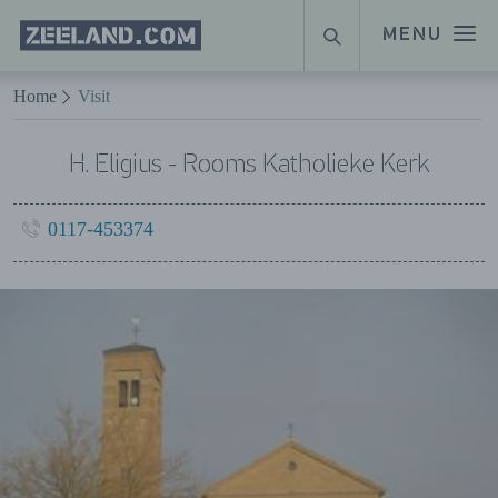
Homepage
MENU
SUCHE
Zeeland.com
Naar hoofdinhoud
Home
Visit
H. Eligius - Rooms Katholieke Kerk
0117-453374