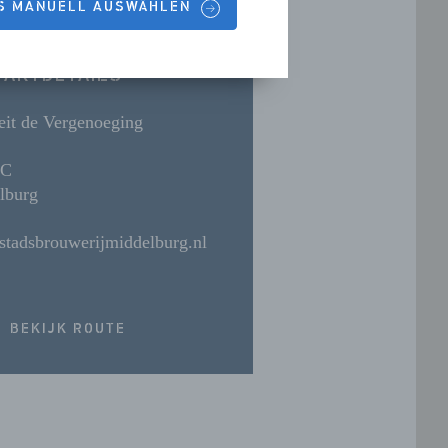
ES MANUELL AUSWÄHLEN
TAKTDETAILS
eit de Vergenoeging
LC
lburg
stadsbrouwerijmiddelburg.nl
BEKIJK ROUTE