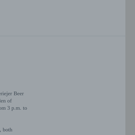
riejer Beer
den of
rom 3 p.m. to
, both