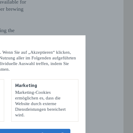
available for
eer brewing
ing the
. Wenn Sie auf „Akzeptieren“ klicken,
 Nutzung aller im Folgenden aufgeführten
dividuelle Auswahl treffen, indem Sie
e9TSU8
mmen.
 lesen
Marketing
Marketing-Cookies
ermöglichen es, dass die
Website durch externe
Dienstleistungen bereichert
wird.