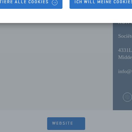
TIERE ALLE COOKIES
ICH WILL MEINE COOKI
KON
Sociët
4331
Midde
info@
WEBSITE