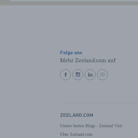
Folge uns
Mehr Zeeland.com auf
BEKIJK
BEKIJK
BEKIJK
BEKIJK
ONZE
ONZE
ONZE
ONZE
FACEBOOK
INSTAGRAM
LINKEDIN
YOUTUBE
PAGINA
PAGINA
PAGINA
PAGINA
ZEELAND.COM
Unsere besten Blogs - Zeeland Visit
Über Zeeland.com