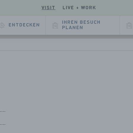
VISIT
LIVE + WORK
EN
UCHEN
SIE
E
SERE
IHREN BESUCH
ENTDECKEN
E
KEDIN
PLANEN
EITE
l