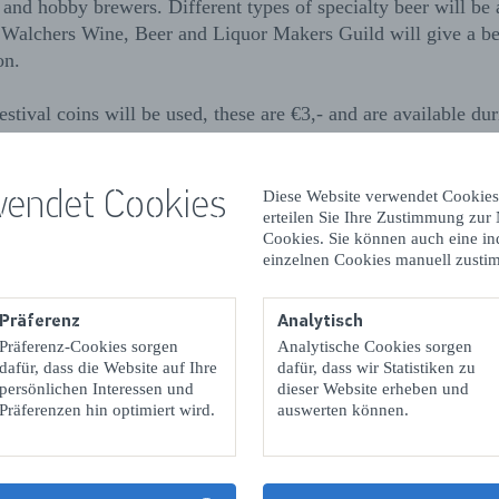
 and hobby brewers. Different types of specialty beer will be 
e Walchers Wine, Beer and Liquor Makers Guild will give a b
on.
estival coins will be used, these are €3,- and are available dur
€5, - including a tasting glass of Stadsbrouwerij Middelburg.
wendet Cookies
ck is €10,-. That includes a tasting glass and 2 coins.
Diese Website verwendet Cookies
erteilen Sie Ihre Zustimmung zur
Cookies. Sie können auch eine in
be ordered through this link:
https://forms.gle/JUsqiGbdEi7
einzelnen Cookies manuell zusti
ation can be found at:
Mehr
Präferenz
Analytisch
sbrouwerijmiddelburg.nl/bierfestival.html
(in Dutch only).
Präferenz-Cookies sorgen
Analytische Cookies sorgen
mail to:
info@stadsbrouwerijmiddelburg.nl
dafür, dass die Website auf Ihre
dafür, dass wir Statistiken zu
persönlichen Interessen und
dieser Website erheben und
Präferenzen hin optimiert wird.
auswerten können.
Kontaktdetails & Öffnungszeiten