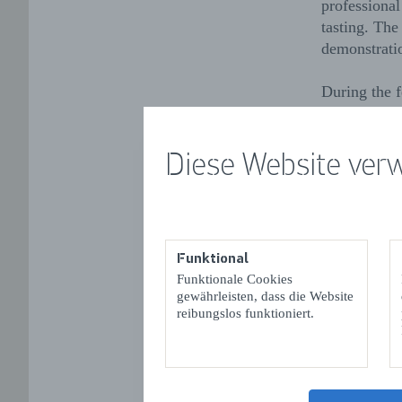
professional
tasting. Th
demonstrati
During the f
festival.
Entrance is 
Diese Website ver
A starter pa
Tickets can 
More inform
Funktional
https://stad
Funktionale Cookies
Or you can 
gewährleisten, dass die Website
reibungslos funktioniert.