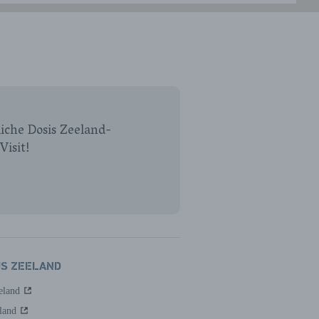
iche Dosis Zeeland-
Visit!
US ZEELAND
eland
land