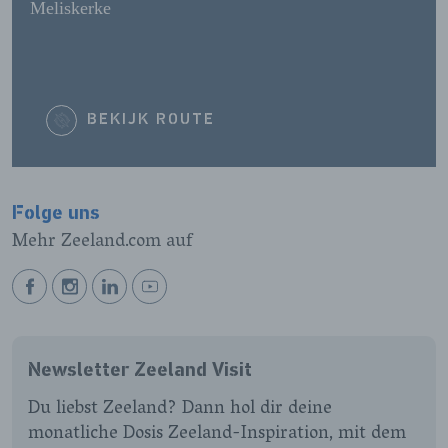
Meliskerke
BEKIJK ROUTE
Folge uns
Mehr Zeeland.com auf
BEKIJK
BEKIJK
BEKIJK
BEKIJK
ONZE
ONZE
ONZE
ONZE
FACEBOOK
INSTAGRAM
LINKEDIN
YOUTUBE
Newsletter Zeeland Visit
PAGINA
PAGINA
PAGINA
PAGINA
Du liebst Zeeland? Dann hol dir deine
monatliche Dosis Zeeland-Inspiration, mit dem