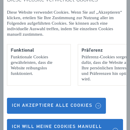
Diese Website verwendet Cookies. Wenn Sie auf „Akzeptieren“
klicken, erteilen Sie Ihre Zustimmung zur Nutzung aller im
Folgenden aufgeführten Cookies. Sie können auch eine
Kontaktdetails & Öffnungszeiten
individuelle Auswahl treffen, indem Sie einzelnen Cookies
manuell zustimmen.
Funktional
Präferenz
Funktionale Cookies
Präferenz-Cookies sorgen
ÖFFNUNGSZEITEN
gewährleisten, dass die
dafür, dass die Website auf
Website reibungslos
Ihre persönlichen Interess
Montag:
09:00 - 17:30
funktioniert.
und Präferenzen hin optimi
wird.
Dienstag:
09:00 - 17:30
Mittwoch:
09:00 - 17:30
Donnerstag:
09:00 - 17:30
ICH AKZEPTIERE ALLE COOKIES
Freitag:
09:00 - 17:30
Samstag:
Geschlossen
ICH WILL MEINE COOKIES MANUELL