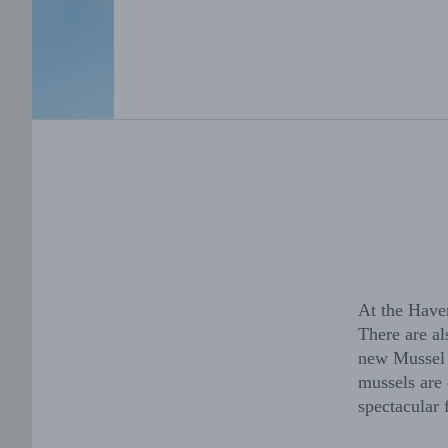
At the Haven
There are al
new Mussel 
mussels are 
spectacular