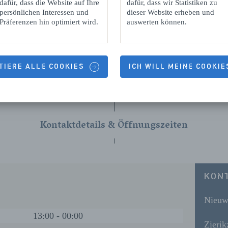
dafür, dass die Website auf Ihre
dafür, dass wir Statistiken zu
persönlichen Interessen und
dieser Website erheben und
Präferenzen hin optimiert wird.
auswerten können.
TIERE ALLE COOKIES
ICH WILL MEINE COOKI
Kontaktdetails & Öffnungszeiten
KON
Nieuw
13:00 - 00:00
Zierik