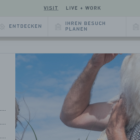
VISIT
LIVE + WORK
EN
UCHEN
SIE
E
SERE
IHREN BESUCH
ENTDECKEN
E
KEDIN
PLANEN
EITE