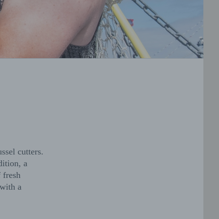
sel cutters.
ition, a
 fresh
 with a