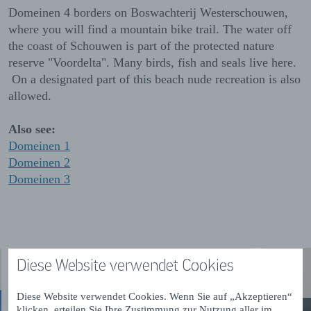
Domeinen 4 borders on Boswachterij Westerschouwen,
where you will find a mountain bike trail. The water off
the coast of Schouwen is part of the protected nature
reserve "Voordelta". Many birds, fish and seals live here.
On a designated part of this beach nude recreation is also
allowed.
Also see:
Domeinen 1
Domeinen 2
Domeinen 3
Diese Website verwendet Cookies
Diese Website verwendet Cookies. Wenn Sie auf „Akzeptieren“
klicken, erteilen Sie Ihre Zustimmung zur Nutzung aller im