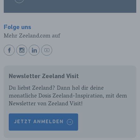
Folge uns
Mehr Zeeland.com auf
BEKIJK
BEKIJK
BEKIJK
BEKIJK
ONZE
ONZE
ONZE
ONZE
FACEBOOK
INSTAGRAM
LINKEDIN
YOUTUBE
Newsletter Zeeland Visit
PAGINA
PAGINA
PAGINA
PAGINA
Du liebst Zeeland? Dann hol dir deine
monatliche Dosis Zeeland-Inspiration, mit dem
Newsletter von Zeeland Visit!
JETZT ANMELDEN