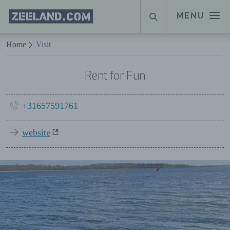
Homepage
MENU
SUCHE
Zeeland.com
Naar hoofdinhoud
Home
Visit
Rent for Fun
+31657591761
website