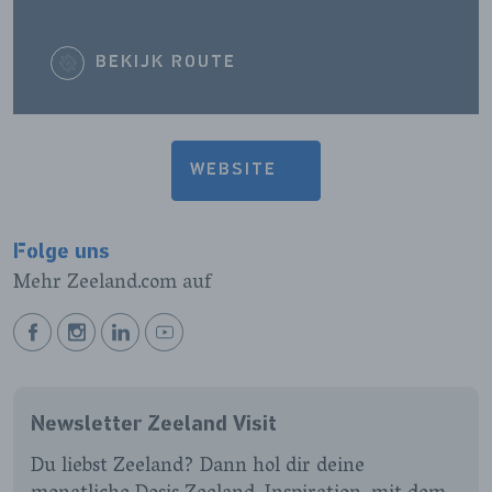
BEKIJK ROUTE
WEBSITE
Folge uns
Mehr Zeeland.com auf
BEKIJK
BEKIJK
BEKIJK
BEKIJK
ONZE
ONZE
ONZE
ONZE
FACEBOOK
INSTAGRAM
LINKEDIN
YOUTUBE
Newsletter Zeeland Visit
PAGINA
PAGINA
PAGINA
PAGINA
Du liebst Zeeland? Dann hol dir deine