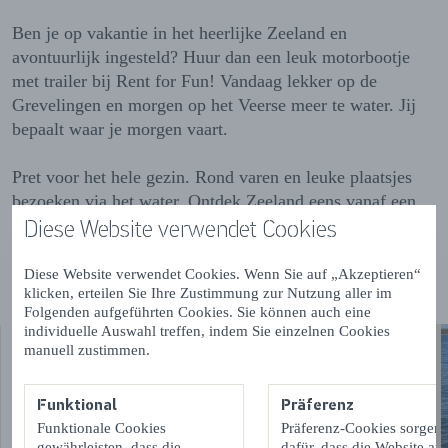
Ben je op vakantie in het heerlijke Zeeland en
avontuurlijk ingesteld? Huur dan een leuk motorbootje
met trailer bij Rent for Fun! Vandaag lekker op de
Grevelingen en morgen op het Veerse meer te water. Jij
bepaalt waar je morgen vaart.
Pret voor het hele gezin. Rond varen en leuke plaatsjes
bezoeken via het water. Ontdek Zeeland eens vanaf een
Diese Website verwendet Cookies
heel andere kant.
Diese Website verwendet Cookies. Wenn Sie auf „Akzeptieren“
klicken, erteilen Sie Ihre Zustimmung zur Nutzung aller im
Folgenden aufgeführten Cookies. Sie können auch eine
individuelle Auswahl treffen, indem Sie einzelnen Cookies
manuell zustimmen.
Funktional
Präferenz
Funktionale Cookies
Präferenz-Cookies sorgen
gewährleisten, dass die
dafür, dass die Website auf