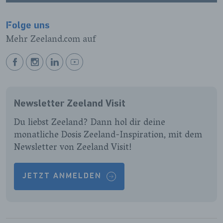
Folge uns
Mehr Zeeland.com auf
BEKIJK
BEKIJK
BEKIJK
BEKIJK
ONZE
ONZE
ONZE
ONZE
FACEBOOK
INSTAGRAM
LINKEDIN
YOUTUBE
Newsletter Zeeland Visit
PAGINA
PAGINA
PAGINA
PAGINA
Du liebst Zeeland? Dann hol dir deine
monatliche Dosis Zeeland-Inspiration, mit dem
Newsletter von Zeeland Visit!
JETZT ANMELDEN