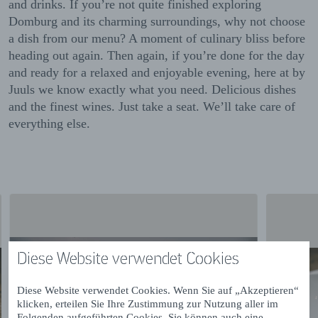
and drinks. If you’re not quite finished exploring
Domburg and its charming surroundings, why not choose
a dish from our menu? A moment of culinary bliss before
heading out again. Then again, if you’re done for the day
and ready for a relaxed and enjoyable evening, here at by
Juuls we know exactly what you need. Delicious dishes
and the finest wines. Just take a seat. We’ll take care of
everything else.
Diese Website verwendet Cookies
Diese Website verwendet Cookies. Wenn Sie auf „Akzeptieren“
klicken, erteilen Sie Ihre Zustimmung zur Nutzung aller im
Folgenden aufgeführten Cookies. Sie können auch eine