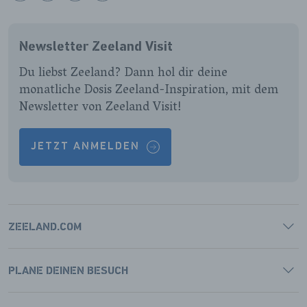
ONZE
ONZE
ONZE
ONZE
FACEBOOK
INSTAGRAM
LINKEDIN
YOUTUBE
Newsletter Zeeland Visit
PAGINA
PAGINA
PAGINA
PAGINA
Du liebst Zeeland? Dann hol dir deine
monatliche Dosis Zeeland-Inspiration, mit dem
Newsletter von Zeeland Visit!
JETZT ANMELDEN
ZEELAND.COM
PLANE DEINEN BESUCH