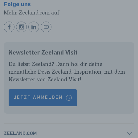
Folge uns
Mehr Zeeland.com auf
BEKIJK
BEKIJK
BEKIJK
BEKIJK
ONZE
ONZE
ONZE
ONZE
FACEBOOK
INSTAGRAM
LINKEDIN
YOUTUBE
Newsletter Zeeland Visit
PAGINA
PAGINA
PAGINA
PAGINA
Du liebst Zeeland? Dann hol dir deine
monatliche Dosis Zeeland-Inspiration, mit dem
Newsletter von Zeeland Visit!
JETZT ANMELDEN
ZEELAND.COM