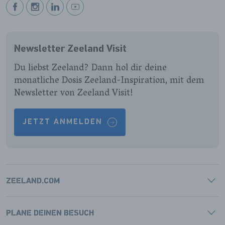
BEKIJK
BEKIJK
BEKIJK
BEKIJK
ONZE
ONZE
ONZE
ONZE
FACEBOOK
INSTAGRAM
LINKEDIN
YOUTUBE
Newsletter Zeeland Visit
PAGINA
PAGINA
PAGINA
PAGINA
Du liebst Zeeland? Dann hol dir deine
monatliche Dosis Zeeland-Inspiration, mit dem
Newsletter von Zeeland Visit!
JETZT ANMELDEN
ZEELAND.COM
PLANE DEINEN BESUCH