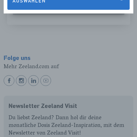
AUSWÄHLEN
FEEDBACK VERSENDEN
Folge uns
Mehr Zeeland.com auf
BEKIJK
BEKIJK
BEKIJK
BEKIJK
ONZE
ONZE
ONZE
ONZE
FACEBOOK
INSTAGRAM
LINKEDIN
YOUTUBE
Newsletter Zeeland Visit
PAGINA
PAGINA
PAGINA
PAGINA
Du liebst Zeeland? Dann hol dir deine
monatliche Dosis Zeeland-Inspiration, mit dem
Newsletter von Zeeland Visit!