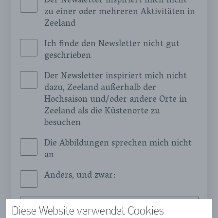
Der Newsletter inspiriert mich nicht
zu einer oder mehreren Aktivitäten in
Zeeland
Ich finde den Newsletter nicht gut
geschrieben
Der Newsletter inspiriert mich nicht
dazu, Zeeland außerhalb der
Hochsaison und/oder andere Orte in
Zeeland als die Küstenorte zu
besuchen
Die Abbildungen sprechen mich nicht
an
Anders, und zwar:
Diese Website verwendet Cookies