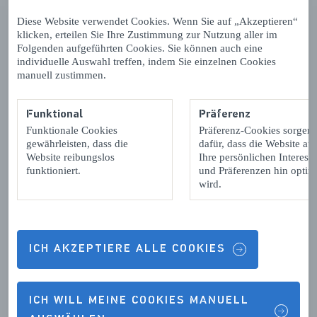
Diese Website verwendet Cookies. Wenn Sie auf „Akzeptieren“
klicken, erteilen Sie Ihre Zustimmung zur Nutzung aller im
Folgenden aufgeführten Cookies. Sie können auch eine
Ich würde mir wünschen, dass
individuelle Auswahl treffen, indem Sie einzelnen Cookies
manuell zustimmen.
folgende Themen in den zukünftigen
Newslettern berücksichtigt werden:
Funktional
Präferenz
Funktionale Cookies
Präferenz-Cookies sorgen
gewährleisten, dass die
dafür, dass die Website auf
Website reibungslos
Ihre persönlichen Interess
funktioniert.
und Präferenzen hin optimi
wird.
E-Mail-Adresse (optional: wenn Sie gerne
eine Reaktion von uns auf das von Ihnen
ICH AKZEPTIERE ALLE COOKIES
ausgefüllte Formular wünschen)
ICH WILL MEINE COOKIES MANUELL